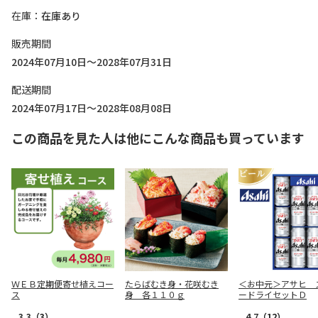
在庫
在庫あり
販売期間
2024年07月10日～2028年07月31日
配送期間
2024年07月17日～2028年08月08日
この商品を見た人は他にこんな商品も買っています
ＷＥＢ定期便寄せ植えコー
たらばむき身・花咲むき
＜お中元＞アサヒ 
ス
身 各１１０ｇ
ードライセットＤ
3.3
（3）
4.7
（12）