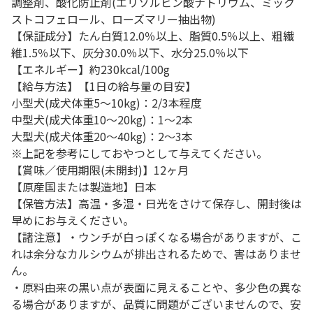
調整剤、酸化防止剤(エリソルビン酸ナトリウム、ミック
ストコフェロール、ローズマリー抽出物)
【保証成分】たん白質12.0％以上、脂質0.5％以上、粗繊
維1.5％以下、灰分30.0％以下、水分25.0％以下
【エネルギー】約230kcal/100g
【給与方法】【1日の給与量の目安】
小型犬(成犬体重5～10kg)：2/3本程度
中型犬(成犬体重10～20kg)：1～2本
大型犬(成犬体重20～40kg)：2～3本
※上記を参考にしておやつとして与えてください。
【賞味／使用期限(未開封)】12ヶ月
【原産国または製造地】日本
【保管方法】高温・多湿・日光をさけて保存し、開封後は
早めにお与えください。
【諸注意】・ウンチが白っぽくなる場合がありますが、こ
れは余分なカルシウムが排出されるためで、害はありませ
ん。
・原料由来の黒い点が表面に見えることや、多少色の異な
る場合がありますが、品質に問題がございませんので、安