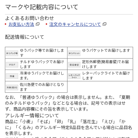
マークや記載内容について
よくあるお問い合わせ
お支払い方法
注文のキャンセルについて
配送情報について
ゆうパック等でお届けしま
ゆうパケットでお届けします
す
チルドゆうパックでお届け
定形外郵便(簡易書留)でお届
します
けします
冷凍ゆうパックでお届けし
レターパックライトでお届け
ます。
します
佐川急便でのお届けとなり
ます
なお、「普通ゆうパック」の場合は表示しません。また、「夏期
のみチルドゆうパック」などとなる場合は、記号での表示はせ
ず、商品内容欄にその旨を表示しています。
アレルギー情報について
商品に「小麦」「そば」「卵」「乳」「落花生」「えび」「か
に」「くるみ」のアレルギー特定8品目を含んでいる場合に品目名
を表示します。