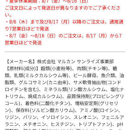
・夏季休業期間：8/7（金）～8/16（日）
ご注文日によって発送日が異なりますのでご了承くださ
い。
・8/6（木）まで及び8/17（月）以降のご注文は、通常通
り7営業日ほどで発送
・8/7（金）～8/16（日）のご注文は、8/17（月）から7
営業日ほどで発送
【メーカー名】株式会社 マルカン サンライズ事業部
【原材料(成分)】穀類(小麦粉等)、肉類(チキン等)、糖
類、乳類(ミルクカルシウム等)、ビール酵母、魚介類、油
脂類、グルコサミン(カニ由来)、サメ軟骨抽出物(コンド
ロイチンを含む)、ミネラル類(リン酸カルシウム、塩化ナ
トリウム、焼成カルシウム)、品質保持剤(プロピレングリ
コール)、着色料(二酸化チタン)、増粘安定剤(グリセリ
ン)、保存料(ソルビン酸カリウム)、アミノ酸(ロイシン、
リジン、バリン、イソロイシン、スレオニン、フェニルア
ラニン、メチオニン、ヒスチジン、トリプトファン)、pH