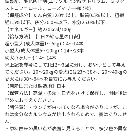
調整剤、酸化防止剤(エリソルビン酸ナトリウム、ミック
ストコフェロール、ローズマリー抽出物)
【保証成分】たん白質12.0％以上、脂質0.5％以上、粗繊
維1.5％以下、灰分30.0％以下、水分25.0％以下
【エネルギー】約230kcal/100g
【給与方法】【1日の給与量の目安】
超小型犬(成犬体重1～5kg)：4～14本
小型犬(成犬体重5～10kg)：14～23本
幼犬(7ヶ月～)：4～14本
※上記を参考にして1日2～3回に分け、おやつとして与え
てください。10～20kgの愛犬には23～38本、20～40kgの
愛犬には38～64本を目安にお与えください。
【原産国または製造地】日本
【保管方法】高温・多湿・日光をさけて保存し、開封後は
早めにお与えください。
【諸注意】・ウンチが白っぽくなる場合がありますが、こ
れは余分なカルシウムが排出されるためで、害はありませ
ん。
・原料由来の黒い点が表面に見えることや、多少色の異な