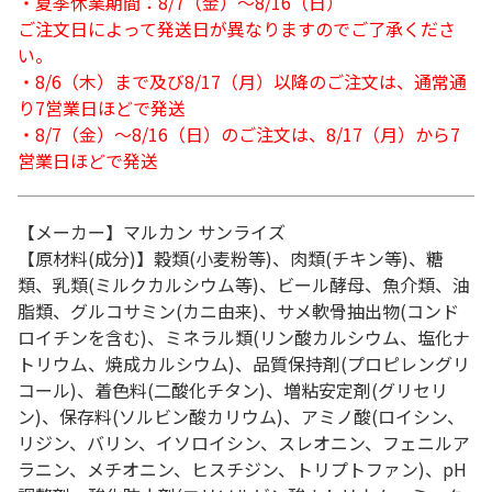
・夏季休業期間：8/7（金）～8/16（日）
ご注文日によって発送日が異なりますのでご了承くださ
い。
・8/6（木）まで及び8/17（月）以降のご注文は、通常通
り7営業日ほどで発送
・8/7（金）～8/16（日）のご注文は、8/17（月）から7
営業日ほどで発送
【メーカー】マルカン サンライズ
【原材料(成分)】穀類(小麦粉等)、肉類(チキン等)、糖
類、乳類(ミルクカルシウム等)、ビール酵母、魚介類、油
脂類、グルコサミン(カニ由来)、サメ軟骨抽出物(コンド
ロイチンを含む)、ミネラル類(リン酸カルシウム、塩化ナ
トリウム、焼成カルシウム)、品質保持剤(プロピレングリ
コール)、着色料(二酸化チタン)、増粘安定剤(グリセリ
ン)、保存料(ソルビン酸カリウム)、アミノ酸(ロイシン、
リジン、バリン、イソロイシン、スレオニン、フェニルア
ラニン、メチオニン、ヒスチジン、トリプトファン)、pH