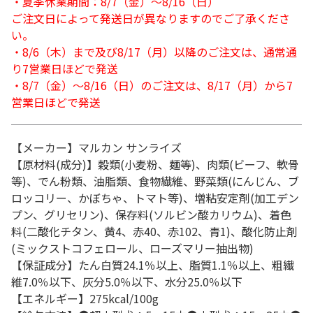
・夏季休業期間：8/7（金）～8/16（日）
ご注文日によって発送日が異なりますのでご了承くださ
い。
・8/6（木）まで及び8/17（月）以降のご注文は、通常通
り7営業日ほどで発送
・8/7（金）～8/16（日）のご注文は、8/17（月）から7
営業日ほどで発送
【メーカー】マルカン サンライズ
【原材料(成分)】穀類(小麦粉、麺等)、肉類(ビーフ、軟骨
等)、でん粉類、油脂類、食物繊維、野菜類(にんじん、ブ
ロッコリー、かぼちゃ、トマト等)、増粘安定剤(加工デン
プン、グリセリン)、保存料(ソルビン酸カリウム)、着色
料(二酸化チタン、黄4、赤40、赤102、青1)、酸化防止剤
(ミックストコフェロール、ローズマリー抽出物)
【保証成分】たん白質24.1％以上、脂質1.1％以上、粗繊
維7.0％以下、灰分5.0％以下、水分25.0％以下
【エネルギー】275kcal/100g