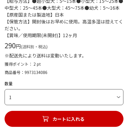
【給与方法】●超小型犬：5～15本●小型犬：15～25本●
中型犬：25～45本●大型犬：45～75本●幼犬：5～16本
【原産国または製造地】日本
【保管方法】開封後はお早めに使用。高温多湿は控えてく
ださい。
【賞味／使用期限(未開封)】12ヶ月
290
円
(送料別・税込)
※配送先により送料は変動いたします。
獲得ポイント： 2 pt
商品番号
9973134086
数量
1
カートに入れる