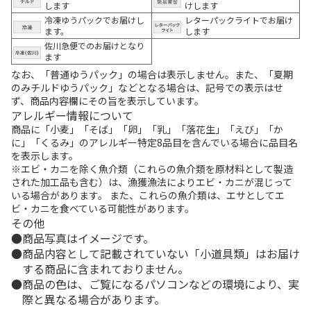
します
けします
冷凍ゆうパックでお届けし
レターパックライトでお届け
ます。
します
佐川急便でのお届けとなり
ます
なお、「普通ゆうパック」の場合は表示しません。また、「夏期
のみチルドゆうパック」などとなる場合は、記号での表示はせ
ず、商品内容欄にその旨を表示しています。
アレルギー情報について
商品に「小麦」「そば」「卵」「乳」「落花生」「えび」「か
に」「くるみ」のアレルギー特定8品目を含んでいる場合に品目名
を表示します。
※エビ・カニを除く魚介類（これらの魚介類を原材料として製造
された加工品も含む）は、漁獲漁法によりエビ・カニが混じって
いる場合があります。 また、これらの魚介類は、エサとしてエ
ビ・カニを食べている可能性があります。
その他
商品写真はイメージです。
商品内容として記載されていない「小道具類」はお届け
する商品に含まれておりません。
商品の色は、ご覧になるパソコンなどの環境により、実
際と異なる場合があります。