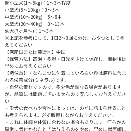
超小型犬(1～5kg)：1～3本程度
小型犬(5～10kg)：3～5本
中型犬(10～20kg)：5～8本
大型犬(20～40kg)：8～13本
幼犬(7ヶ月～)：1～3本
※上記を参考にして、1日2～3回に分け、おやつとして与
えてください。
【原産国または製造地】中国
【保管方法】高温・多湿・日光をさけて保存し、開封後は
早めにお与えください。
【諸注意】・なんこつに付着している白い粒は原料に含ま
れる栄養成分(ミネラル)です。
・自然の素材ですので、多少色が異なる場合があります
が、品質には問題ございませんので安心してお与えくださ
い。
・愛犬の食べ方や習性によっては、のどに詰まらせること
も考えられます。必ず観察しながらお与えください。
・まれに体調や体質に合わない場合もあります。何らかの
異常に気付かれたときは与えるのをやめ、早めに獣医師に