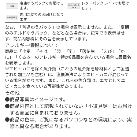
冷凍ゆうパックでお届けし
レターパックライトでお届け
ます。
します
佐川急便でのお届けとなり
ます
なお、「普通ゆうパック」の場合は表示しません。また、「夏期
のみチルドゆうパック」などとなる場合は、記号での表示はせ
ず、商品内容欄にその旨を表示しています。
アレルギー情報について
商品に「小麦」「そば」「卵」「乳」「落花生」「えび」「か
に」「くるみ」のアレルギー特定8品目を含んでいる場合に品目名
を表示します。
※エビ・カニを除く魚介類（これらの魚介類を原材料として製造
された加工品も含む）は、漁獲漁法によりエビ・カニが混じって
いる場合があります。 また、これらの魚介類は、エサとしてエ
ビ・カニを食べている可能性があります。
その他
商品写真はイメージです。
商品内容として記載されていない「小道具類」はお届け
する商品に含まれておりません。
商品の色は、ご覧になるパソコンなどの環境により、実
際と異なる場合があります。