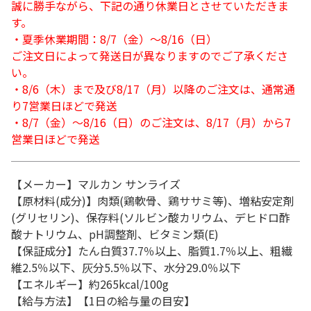
誠に勝手ながら、下記の通り休業日とさせていただきま
す。
・夏季休業期間：8/7（金）～8/16（日）
ご注文日によって発送日が異なりますのでご了承くださ
い。
・8/6（木）まで及び8/17（月）以降のご注文は、通常通
り7営業日ほどで発送
・8/7（金）～8/16（日）のご注文は、8/17（月）から7
営業日ほどで発送
【メーカー】マルカン サンライズ
【原材料(成分)】肉類(鶏軟骨、鶏ササミ等)、増粘安定剤
(グリセリン)、保存料(ソルビン酸カリウム、デヒドロ酢
酸ナトリウム、pH調整剤、ビタミン類(E)
【保証成分】たん白質37.7％以上、脂質1.7％以上、粗繊
維2.5％以下、灰分5.5％以下、水分29.0％以下
【エネルギー】約265kcal/100g
【給与方法】【1日の給与量の目安】