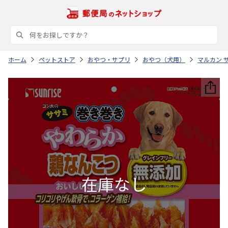
ホーム
ペットストア
おやつ・サプリ
おやつ（犬用）
マルカン 