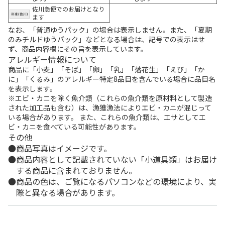
佐川急便でのお届けとなり
ます
なお、「普通ゆうパック」の場合は表示しません。また、「夏期
のみチルドゆうパック」などとなる場合は、記号での表示はせ
ず、商品内容欄にその旨を表示しています。
アレルギー情報について
商品に「小麦」「そば」「卵」「乳」「落花生」「えび」「か
に」「くるみ」のアレルギー特定8品目を含んでいる場合に品目名
を表示します。
※エビ・カニを除く魚介類（これらの魚介類を原材料として製造
された加工品も含む）は、漁獲漁法によりエビ・カニが混じって
いる場合があります。 また、これらの魚介類は、エサとしてエ
ビ・カニを食べている可能性があります。
その他
商品写真はイメージです。
商品内容として記載されていない「小道具類」はお届け
する商品に含まれておりません。
商品の色は、ご覧になるパソコンなどの環境により、実
際と異なる場合があります。