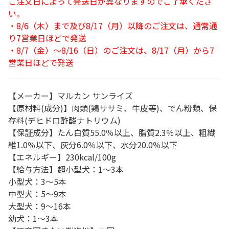
ご注文日によって発送日が異なりますのでご了承くださ
い。
・8/6（木）まで及び8/17（月）以降のご注文は、通常通
り7営業日ほどで発送
・8/7（金）～8/16（日）のご注文は、8/17（月）から7
営業日ほどで発送
【メーカー】マルカン サンライズ
【原材料(成分)】肉類(鶏ササミ、牛皮等)、でん粉類、保
存料(デヒドロ酢酸ナトリウム)
【保証成分】たん白質55.0％以上、脂質2.3％以上、粗繊
維1.0％以下、灰分6.0％以下、水分20.0％以下
【エネルギー】230kcal/100g
【給与方法】超小型犬：1～3本
小型犬：3～5本
中型犬：5～9本
大型犬：9～16本
幼犬：1～3本