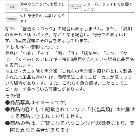
冷凍ゆうパックでお届けし
レターパックライトでお届け
ます。
します
佐川急便でのお届けとなり
ます
なお、「普通ゆうパック」の場合は表示しません。また、「夏期
のみチルドゆうパック」などとなる場合は、記号での表示はせ
ず、商品内容欄にその旨を表示しています。
アレルギー情報について
商品に「小麦」「そば」「卵」「乳」「落花生」「えび」「か
に」「くるみ」のアレルギー特定8品目を含んでいる場合に品目名
を表示します。
※エビ・カニを除く魚介類（これらの魚介類を原材料として製造
された加工品も含む）は、漁獲漁法によりエビ・カニが混じって
いる場合があります。 また、これらの魚介類は、エサとしてエ
ビ・カニを食べている可能性があります。
その他
商品写真はイメージです。
商品内容として記載されていない「小道具類」はお届け
する商品に含まれておりません。
商品の色は、ご覧になるパソコンなどの環境により、実
際と異なる場合があります。