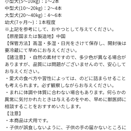
小型犬(5～10kg)：1～2本
中型犬(10～20kg)：2～4本
大型犬(20～40kg)：4～6本
幼犬(7ヶ月～)：1本程度
※上記を参考にして、おやつとして与えてください。
【原産国または製造地】中国
【保管方法】高温・多湿・日光をさけて保存し、開封後は
要冷蔵にて早めにお与えください。
【諸注意】・自然の素材ですので、多少色が異なる場合が
ありますが、品質には問題がございませんので、安心して
お与えください。
・愛犬の食べ方や習性によっては、のどに詰まらせること
も考えられます。必ず観察しながらお与えください。
・まれに体調や体質に合わない場合もあります。何らかの
異常に気付かれたときは与えるのをやめ、早めに獣医師に
相談することをおすすめいたします。
【注意】
・本商品は犬用です。
・子供が誤食しないように、子供の手の届かないところに