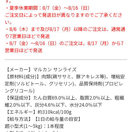
す。
・夏季休業期間：8/7（金）～8/16（日）
ご注文日によって発送日が異なりますのでご了承くださ
い。
・8/6（木）まで及び8/17（月）以降のご注文は、通常通
り7営業日ほどで発送
・8/7（金）～8/16（日）のご注文は、8/17（月）から7
営業日ほどで発送
【メーカー】マルカン サンライズ
【原材料(成分)】肉類(鶏ササミ、豚アキレス等)、増粘安
定剤(ソルビトール、グリセリン)、品質保持剤(プロピレ
ングリコール)
【保証成分】たん白質69.0％以上、脂質2.0％以上、粗繊
維2.0％以下、灰分4.6％以下、水分24.0％以下
【エネルギー】約310kcal/100g
【給与方法】【1日の給与量の目安】
超小型犬(1～5kg)：1本程度