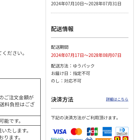
2024年07月10日～2028年07月31日
配送情報
カムカ
銀のスプーン パウ
ペット線香 虹のか
CIAO 香り立つクラ
ーン
チ 健康に育つ子ね
なた フルーティフ
ンキー ちゅ～る和
ン型 S
こ用 まぐろ・かつ
ローラルの香り
えBOX とりささ
…
おに
…
配送期間
120円
590円
380円
てください。
2024年07月17日～2028年08月07日
)
(送料別・税込)
(送料別・税込)
(送料別・税込)
配送方法
ゆうパック
お届け日
指定不可
のし
対応不可
のご注文金額が
決済方法
詳細はこちら
の送料負担はござ
下記の決済方法がご利用頂けます。
可能です。
送いたします。
おります。