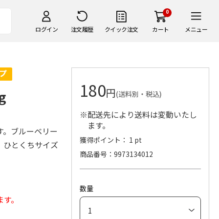
0
ログイン
注文履歴
クイック注文
カート
メニュー
180
円
g
(送料別・税込)
※配送先により送料は変動いたし
ます。
す。ブルーベリー
獲得ポイント： 1 pt
。ひとくちサイズ
商品番号
9973134012
数量
ます。