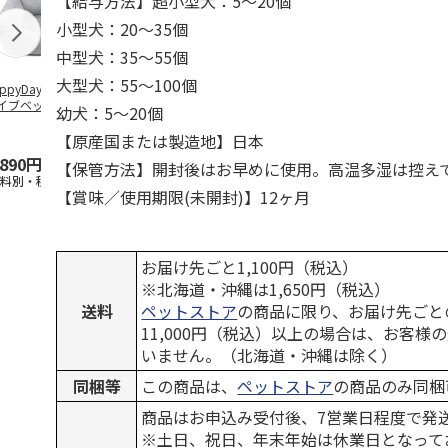
【給与方法】超小型犬：5～20個
小型犬：20～35個
中型犬：35～55個
大型犬：55～100個
ppyDays 2wayド
獣医師開発 ニオイ
デオトイレ 飛び散
無添加良品 
イブベッド グレ
をとる砂専用 猫ト
らない消臭・抗菌サ
ムデンタルコ
幼犬：5～20個
イレ ナチュラルグ
ンド 4L
ぐるぐるボー
レー
…
【原産国または製造地】日本
,890円
1,550円
1,320円
470円
【保管方法】開封後はお早めに使用。高温多湿は控え
送料別・税込)
(送料別・税込)
(送料別・税込)
(送料別・税込
【賞味／使用期限(未開封)】12ヶ月
お届け先ごと1,100円（税込）
※北海道・沖縄は1,650円（税込）
送料
ペットストア
の商品に限り、お届け先ごと
11,000円（税込）以上の場合は、お客様
いません。（北海道・沖縄は除く）
同梱等
この商品は、
ペットストア
の商品のみ同梱
商品はお申込み受付後、7営業日程度で発
※土日、祝日、年末年始は休業日となって