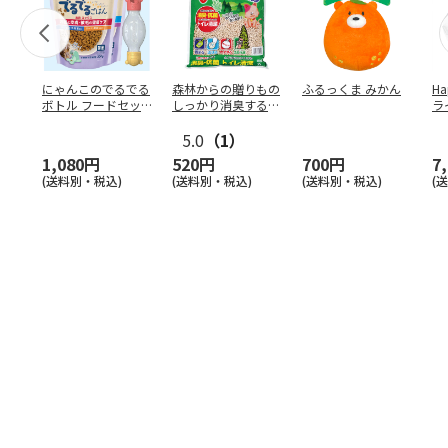
にゃんこのでるでる
森林からの贈りもの
ふるっくま みかん
Ha
ボトル フードセッ
しっかり消臭するひ
ラ
ト
のきの猫砂 7L
ー
5.0
（1）
1,080円
520円
700円
7
(送料別・税込)
(送料別・税込)
(送料別・税込)
(