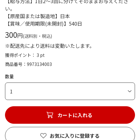
【給与方法】1日2～3回に分けてそのままお与えくださ
い。
【原産国または製造地】日本
【賞味／使用期限(未開封)】540日
300
円
(送料別・税込)
※配送先により送料は変動いたします。
獲得ポイント： 3 pt
商品番号
9973134003
数量
1
カートに入れる
お気に入りに登録する