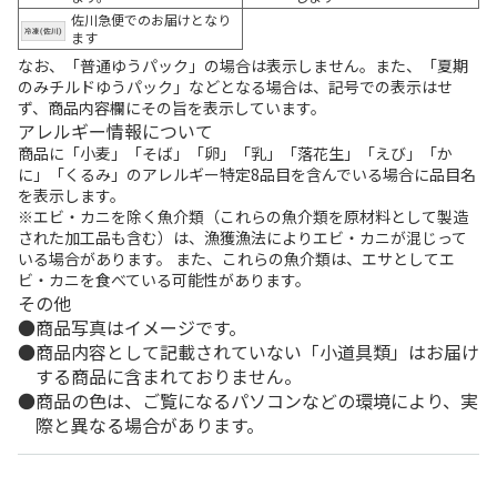
佐川急便でのお届けとなり
ます
なお、「普通ゆうパック」の場合は表示しません。また、「夏期
のみチルドゆうパック」などとなる場合は、記号での表示はせ
ず、商品内容欄にその旨を表示しています。
アレルギー情報について
商品に「小麦」「そば」「卵」「乳」「落花生」「えび」「か
に」「くるみ」のアレルギー特定8品目を含んでいる場合に品目名
を表示します。
※エビ・カニを除く魚介類（これらの魚介類を原材料として製造
された加工品も含む）は、漁獲漁法によりエビ・カニが混じって
いる場合があります。 また、これらの魚介類は、エサとしてエ
ビ・カニを食べている可能性があります。
その他
商品写真はイメージです。
商品内容として記載されていない「小道具類」はお届け
する商品に含まれておりません。
商品の色は、ご覧になるパソコンなどの環境により、実
際と異なる場合があります。