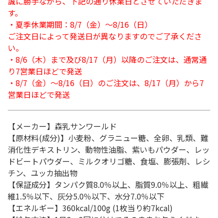
誠に勝手ながら、下記の通り休業日とさせていただきま
す。
・夏季休業期間：8/7（金）～8/16（日）
ご注文日によって発送日が異なりますのでご了承くださ
い。
・8/6（木）まで及び8/17（月）以降のご注文は、通常通
り7営業日ほどで発送
・8/7（金）～8/16（日）のご注文は、8/17（月）から7
営業日ほどで発送
【メーカー】森乳サンワールド
【原材料(成分)】小麦粉、グラニュー糖、全卵、乳類、難
消化性デキストリン、動物性油脂、紫いもパウダー、レッ
ドビートパウダー、ミルクオリゴ糖、食塩、膨張剤、レシ
チン、ユッカ抽出物
【保証成分】タンパク質8.0％以上、脂質9.0％以上、粗繊
維1.5％以下、灰分5.0％以下、水分7.0％以下
【エネルギー】360kcal/100g (1枚当り約7kcal)