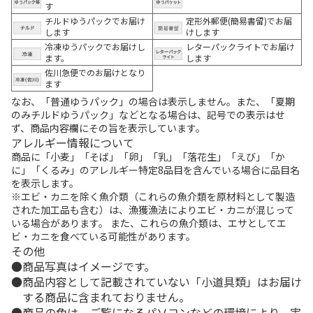
す
チルドゆうパックでお届け
定形外郵便(簡易書留)でお届
します
けします
冷凍ゆうパックでお届けし
レターパックライトでお届け
ます。
します
佐川急便でのお届けとなり
ます
なお、「普通ゆうパック」の場合は表示しません。また、「夏期
のみチルドゆうパック」などとなる場合は、記号での表示はせ
ず、商品内容欄にその旨を表示しています。
アレルギー情報について
商品に「小麦」「そば」「卵」「乳」「落花生」「えび」「か
に」「くるみ」のアレルギー特定8品目を含んでいる場合に品目名
を表示します。
※エビ・カニを除く魚介類（これらの魚介類を原材料として製造
された加工品も含む）は、漁獲漁法によりエビ・カニが混じって
いる場合があります。 また、これらの魚介類は、エサとしてエ
ビ・カニを食べている可能性があります。
その他
商品写真はイメージです。
商品内容として記載されていない「小道具類」はお届け
する商品に含まれておりません。
商品の色は、ご覧になるパソコンなどの環境により、実