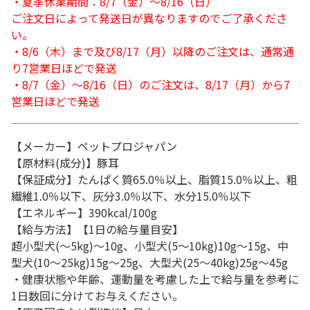
・夏季休業期間：8/7（金）～8/16（日）
ご注文日によって発送日が異なりますのでご了承くださ
い。
・8/6（木）まで及び8/17（月）以降のご注文は、通常通
り7営業日ほどで発送
・8/7（金）～8/16（日）のご注文は、8/17（月）から7
営業日ほどで発送
【メーカー】ペットプロジャパン
【原材料(成分)】豚耳
【保証成分】たんぱく質65.0％以上、脂質15.0％以上、粗
繊維1.0％以下、灰分3.0％以下、水分15.0％以下
【エネルギー】390kcal/100g
【給与方法】【1日の給与量目安】
超小型犬(～5kg)～10g、小型犬(5～10kg)10g～15g、中
型犬(10～25kg)15g～25g、大型犬(25～40kg)25g～45g
・健康状態や年齢、運動量を考慮した上で給与量を参考に
1日数回に分けてお与えください。