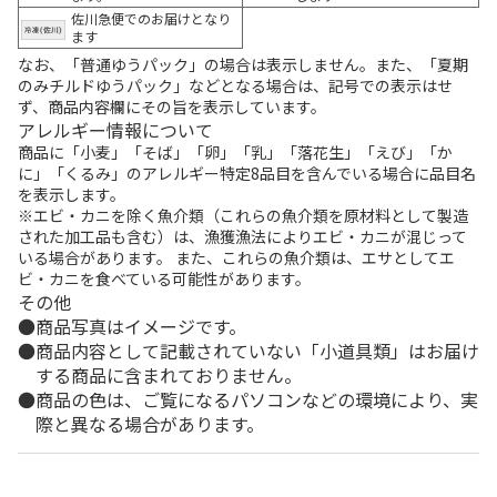
佐川急便でのお届けとなり
ます
なお、「普通ゆうパック」の場合は表示しません。また、「夏期
のみチルドゆうパック」などとなる場合は、記号での表示はせ
ず、商品内容欄にその旨を表示しています。
アレルギー情報について
商品に「小麦」「そば」「卵」「乳」「落花生」「えび」「か
に」「くるみ」のアレルギー特定8品目を含んでいる場合に品目名
を表示します。
※エビ・カニを除く魚介類（これらの魚介類を原材料として製造
された加工品も含む）は、漁獲漁法によりエビ・カニが混じって
いる場合があります。 また、これらの魚介類は、エサとしてエ
ビ・カニを食べている可能性があります。
その他
商品写真はイメージです。
商品内容として記載されていない「小道具類」はお届け
する商品に含まれておりません。
商品の色は、ご覧になるパソコンなどの環境により、実
際と異なる場合があります。