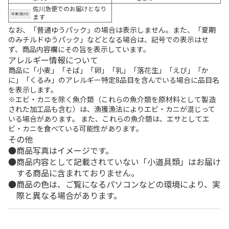
佐川急便でのお届けとなり
ます
なお、「普通ゆうパック」の場合は表示しません。また、「夏期
のみチルドゆうパック」などとなる場合は、記号での表示はせ
ず、商品内容欄にその旨を表示しています。
アレルギー情報について
商品に「小麦」「そば」「卵」「乳」「落花生」「えび」「か
に」「くるみ」のアレルギー特定8品目を含んでいる場合に品目名
を表示します。
※エビ・カニを除く魚介類（これらの魚介類を原材料として製造
された加工品も含む）は、漁獲漁法によりエビ・カニが混じって
いる場合があります。 また、これらの魚介類は、エサとしてエ
ビ・カニを食べている可能性があります。
その他
商品写真はイメージです。
商品内容として記載されていない「小道具類」はお届け
する商品に含まれておりません。
商品の色は、ご覧になるパソコンなどの環境により、実
際と異なる場合があります。