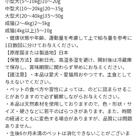
小型犬(5～10kg)10～20g
中型犬(10～20kg)20～35g
大型犬(20～40kg)35～50g
成猫(2～4kg)2～5kg
成猫(4kg以上)5～10g
・健康状態や年齢、運動量を考慮して上で給与量を参考に
1日数回に分けてお与えください。
【原産国または製造地】日本
【保管方法】直射日光、高温多湿を避け、開封後は冷蔵庫
で保存し、賞味期限に関わらず早めにお与えください。
【諸注意】・本品は愛犬・愛猫用おやつです。主食として
与えないでください。
・ペットの食べ方や習性によっては、のどに詰まらせるこ
とがありますので必ず観察しながらお与えください。
・本品は天然素材を使用しておりますので、色・形状・サ
イズ・硬さなどに若干のばらつきがあります。また、時間
の経過とともに変色する場合がありますが、品質には問題
ありません。
・生後6か月未満のペットは消化できないことがございま