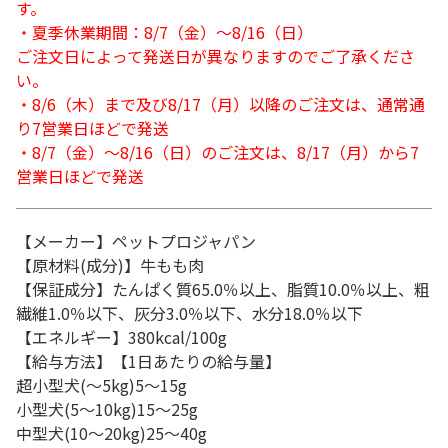
す。
・夏季休業期間：8/7（金）～8/16（日）
ご注文日によって発送日が異なりますのでご了承くださ
い。
・8/6（木）まで及び8/17（月）以降のご注文は、通常通
り7営業日ほどで発送
・8/7（金）～8/16（日）のご注文は、8/17（月）から7
営業日ほどで発送
【メーカー】ペットプロジャパン
【原材料(成分)】牛もも肉
【保証成分】たんぱく質65.0％以上、脂質10.0％以上、粗
繊維1.0％以下、灰分3.0％以下、水分18.0％以下
【エネルギー】380kcal/100g
【給与方法】【1日あたりの給与量】
超小型犬(～5kg)5～15g
小型犬(5～10kg)15～25g
中型犬(10～20kg)25～40g