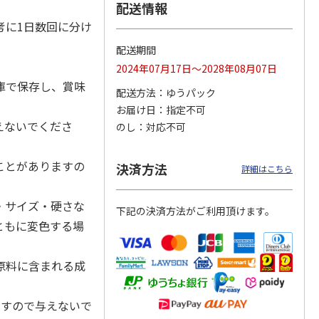
配送情報
考に1日数回に分け
配送期間
カムカ
銀のスプーン パウ
ペット線香 虹のか
鈴虫の経木 3枚入
2024年07月17日～2028年08月07日
ーン
チ 健康に育つ子ね
なた フルーティフ
庫で保存し、賞味
ン型 S
こ用 まぐろ・かつ
ローラルの香り
配送方法
ゆうパック
おに
…
お届け日
指定不可
120円
590円
100円
えないでくださ
のし
対応不可
)
(送料別・税込)
(送料別・税込)
(送料別・税込)
ことがありますの
決済方法
詳細はこちら
・サイズ・硬さな
下記の決済方法がご利用頂けます。
ともに変色する場
原料に含まれる成
ますので与えないで