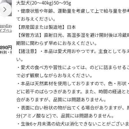
大型犬(20～40kg)50～95g
・健康状態や年齢、運動量を考慮して上で給与量を参
てお与えください。
ppyDays 2wayド
獣医師開発 ニオイ
デオトイレ 飛び散
無添加良品 
【原産国または製造地】日本
イブベッド グレ
をとる砂専用 猫ト
らない消臭・抗菌サ
ムデンタルコ
【保管方法】直射日光、高温多湿を避け開封後は冷蔵
イレ ナチュラルグ
ンド 4L
ぐるぐるボー
レー
…
期限に関わらず早めにお与えください。
,890円
1,550円
1,320円
470円
【諸注意】・本品は愛犬用おやつです。主食として与
送料別・税込)
(送料別・税込)
(送料別・税込)
(送料別・税込
い。
・愛犬の食べ方や習性によっては、のどに詰まらせる
で必ず観察しながらお与えください。
・本品は天然素材を使用しておりますので、色・形状
どに若干のばらつきがあります。また、時間の経過と
合がありますが、品質には問題ありません。
・表面に白い粉状の物が出てくる場合がありますが、
分(アミノ酸など)で、品質には問題ありません。
・生後6ヶ月未満の幼犬は消化できないことがござい