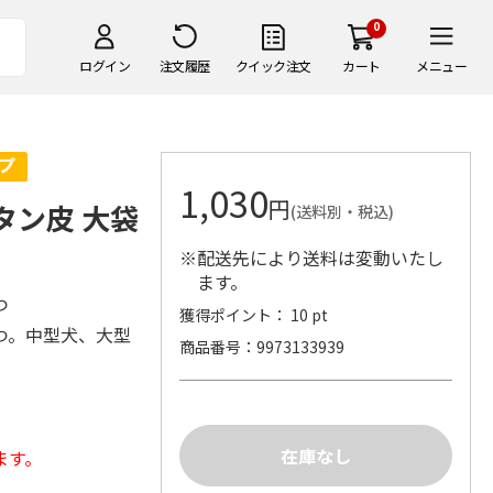
0
ログイン
注文履歴
クイック注文
カート
メニュー
1,030
円
タン皮 大袋
(送料別・税込)
※配送先により送料は変動いたし
ます。
つ
獲得ポイント： 10 pt
つ。中型犬、大型
商品番号
9973133939
ます。