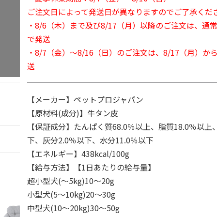
ご注文日によって発送日が異なりますのでご了承くだ
・8/6（木）まで及び8/17（月）以降のご注文は、通
で発送
・8/7（金）～8/16（日）のご注文は、8/17（月）
送
【メーカー】ペットプロジャパン
【原材料(成分)】牛タン皮
【保証成分】たんぱく質68.0％以上、脂質18.0％以上
下、灰分2.0％以下、水分11.0％以下
【エネルギー】438kcal/100g
【給与方法】【1日あたりの給与量】
超小型犬(～5kg)10～20g
小型犬(5～10kg)20～30g
中型犬(10～20kg)30～50g