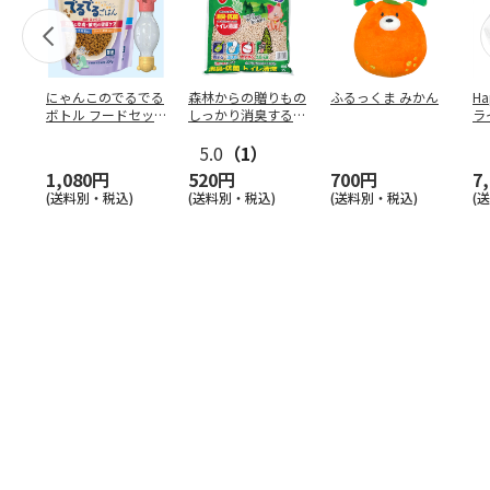
にゃんこのでるでる
森林からの贈りもの
ふるっくま みかん
Ha
ボトル フードセッ
しっかり消臭するひ
ラ
ト
のきの猫砂 7L
ー
5.0
（1）
1,080円
520円
700円
7
(送料別・税込)
(送料別・税込)
(送料別・税込)
(