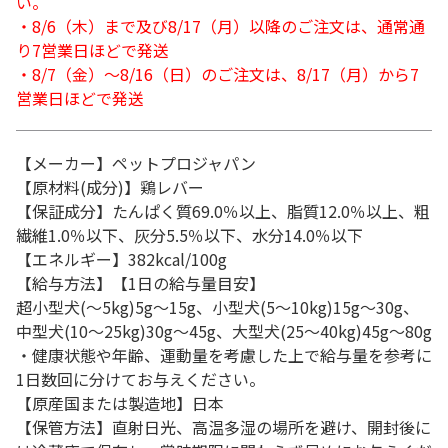
い。
・8/6（木）まで及び8/17（月）以降のご注文は、通常通
り7営業日ほどで発送
・8/7（金）～8/16（日）のご注文は、8/17（月）から7
営業日ほどで発送
【メーカー】ペットプロジャパン
【原材料(成分)】鶏レバー
【保証成分】たんぱく質69.0％以上、脂質12.0％以上、粗
繊維1.0％以下、灰分5.5％以下、水分14.0％以下
【エネルギー】382kcal/100g
【給与方法】【1日の給与量目安】
超小型犬(～5kg)5g～15g、小型犬(5～10kg)15g～30g、
中型犬(10～25kg)30g～45g、大型犬(25～40kg)45g～80g
・健康状態や年齢、運動量を考慮した上で給与量を参考に
1日数回に分けてお与えください。
【原産国または製造地】日本
【保管方法】直射日光、高温多湿の場所を避け、開封後に