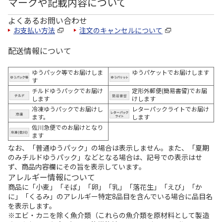
マークや記載内容について
よくあるお問い合わせ
お支払い方法
注文のキャンセルについて
配送情報について
ゆうパック等でお届けしま
ゆうパケットでお届けします
す
チルドゆうパックでお届け
定形外郵便(簡易書留)でお届
します
けします
冷凍ゆうパックでお届けし
レターパックライトでお届け
ます。
します
佐川急便でのお届けとなり
ます
なお、「普通ゆうパック」の場合は表示しません。また、「夏期
のみチルドゆうパック」などとなる場合は、記号での表示はせ
ず、商品内容欄にその旨を表示しています。
アレルギー情報について
商品に「小麦」「そば」「卵」「乳」「落花生」「えび」「か
に」「くるみ」のアレルギー特定8品目を含んでいる場合に品目名
を表示します。
※エビ・カニを除く魚介類（これらの魚介類を原材料として製造