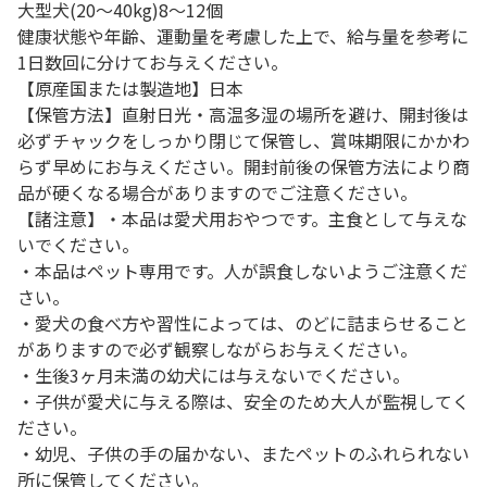
大型犬(20～40kg)8～12個
健康状態や年齢、運動量を考慮した上で、給与量を参考に
1日数回に分けてお与えください。
【原産国または製造地】日本
【保管方法】直射日光・高温多湿の場所を避け、開封後は
必ずチャックをしっかり閉じて保管し、賞味期限にかかわ
らず早めにお与えください。開封前後の保管方法により商
品が硬くなる場合がありますのでご注意ください。
【諸注意】・本品は愛犬用おやつです。主食として与えな
いでください。
・本品はペット専用です。人が誤食しないようご注意くだ
さい。
・愛犬の食べ方や習性によっては、のどに詰まらせること
がありますので必ず観察しながらお与えください。
・生後3ヶ月未満の幼犬には与えないでください。
・子供が愛犬に与える際は、安全のため大人が監視してく
ださい。
・幼児、子供の手の届かない、またペットのふれられない
所に保管してください。