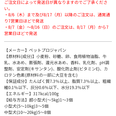
ご注文日によって発送日が異なりますのでご了承くださ
い。
・8/6（木）まで及び8/17（月）以降のご注文は、通常通
り7営業日ほどで発送
・8/7（金）～8/16（日）のご注文は、8/17（月）から7
営業日ほどで発送
【メーカー】ペットプロジャパン
【原材料(成分)】小麦粉、砂糖、卵、食用植物油脂、牛
乳、水あめ、膨張剤、還元水あめ、香料、乳化剤、pH調
整剤、安定剤(キサンタン)、酸化防止剤(ビタミンE)、カ
ロテン色素(原材料の一部に大豆を含む)
【保証成分】たんぱく質7.3％以上、脂質7.3％以上、粗繊
維0.1％以下、灰分0.6％以下、水分19.3％以下
【エネルギー】317kcal/100g
【給与方法】超小型犬(～5kg)1～3個
小型犬(5～10kg)3～5個
中型犬(10～20kg)5～8個