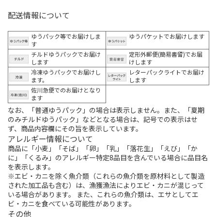
配送情報について
ゆうパック等でお届けしま
ゆうパケットでお届けします
す
チルドゆうパックでお届け
定形外郵便(簡易書留)でお届
します
けします
冷凍ゆうパックでお届けし
レターパックライトでお届け
ます。
します
佐川急便でのお届けとなり
ます
なお、「普通ゆうパック」の場合は表示しません。また、「夏期
のみチルドゆうパック」などとなる場合は、記号での表示はせ
ず、商品内容欄にその旨を表示しています。
アレルギー情報について
商品に「小麦」「そば」「卵」「乳」「落花生」「えび」「か
に」「くるみ」のアレルギー特定8品目を含んでいる場合に品目名
を表示します。
※エビ・カニを除く魚介類（これらの魚介類を原材料として製造
された加工品も含む）は、漁獲漁法によりエビ・カニが混じって
いる場合があります。 また、これらの魚介類は、エサとしてエ
ビ・カニを食べている可能性があります。
その他