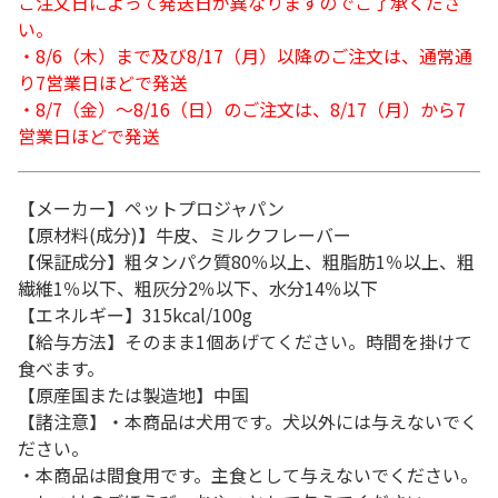
ご注文日によって発送日が異なりますのでご了承くださ
い。
・8/6（木）まで及び8/17（月）以降のご注文は、通常通
り7営業日ほどで発送
・8/7（金）～8/16（日）のご注文は、8/17（月）から7
営業日ほどで発送
【メーカー】ペットプロジャパン
【原材料(成分)】牛皮、ミルクフレーバー
【保証成分】粗タンパク質80％以上、粗脂肪1％以上、粗
繊維1％以下、粗灰分2％以下、水分14％以下
【エネルギー】315kcal/100g
【給与方法】そのまま1個あげてください。時間を掛けて
食べます。
【原産国または製造地】中国
【諸注意】・本商品は犬用です。犬以外には与えないでく
ださい。
・本商品は間食用です。主食として与えないでください。