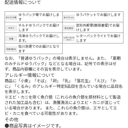
配送情報について
ゆうパック等でお届けしま
ゆうパケットでお届けします
す
チルドゆうパックでお届け
定形外郵便(簡易書留)でお届
します
けします
冷凍ゆうパックでお届けし
レターパックライトでお届け
ます。
します
佐川急便でのお届けとなり
ます
なお、「普通ゆうパック」の場合は表示しません。また、「夏期
のみチルドゆうパック」などとなる場合は、記号での表示はせ
ず、商品内容欄にその旨を表示しています。
アレルギー情報について
商品に「小麦」「そば」「卵」「乳」「落花生」「えび」「か
に」「くるみ」のアレルギー特定8品目を含んでいる場合に品目名
を表示します。
※エビ・カニを除く魚介類（これらの魚介類を原材料として製造
された加工品も含む）は、漁獲漁法によりエビ・カニが混じって
いる場合があります。 また、これらの魚介類は、エサとしてエ
ビ・カニを食べている可能性があります。
その他
商品写真はイメージです。