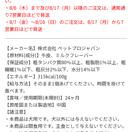
い。
・8/6（木）まで及び8/17（月）以降のご注文は、通常通
り7営業日ほどで発送
・8/7（金）～8/16（日）のご注文は、8/17（月）から7
営業日ほどで発送
【メーカー名】株式会社 ペットプロジャパン
【原材料(成分)】牛皮、ミルクフレーバー
【保証成分】粗タンパク質80％以上、粗脂肪1％以上、粗
繊維1％以下、粗灰分2％以下、水分14％以下
【エネルギー】315kcal/100g
【給与方法】そのまま1個あげてください。時間を掛けて
食べます。
【賞味／使用期限(未開封)】24ヶ月
【原産国または製造地】中国
【諸注意】
・本商品は犬用です。犬以外には与えないでください。
・本商品は間食用です。主食として与えないでください。