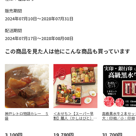
販売期間
2024年07月10日～2028年07月31日
配送期間
2024年07月17日～2028年08月08日
この商品を見た人は他にこんな商品も買っています
神戸レトロ物語カレー ５
＜おせち＞【スーパー早
高級黒水牛２本セ
袋
割】膳人（かしはびと）
大：印相／小：印相
和洋中二段重
3,100円
19,780円
31,700円