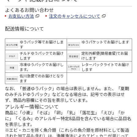
よくあるお問い合わせ
お支払い方法
注文のキャンセルについて
配送情報について
ゆうパック等でお届けしま
ゆうパケットでお届けします
す
チルドゆうパックでお届け
定形外郵便(簡易書留)でお届
します
けします
冷凍ゆうパックでお届けし
レターパックライトでお届け
ます。
します
佐川急便でのお届けとなり
ます
なお、「普通ゆうパック」の場合は表示しません。また、「夏期
のみチルドゆうパック」などとなる場合は、記号での表示はせ
ず、商品内容欄にその旨を表示しています。
アレルギー情報について
商品に「小麦」「そば」「卵」「乳」「落花生」「えび」「か
に」「くるみ」のアレルギー特定8品目を含んでいる場合に品目名
を表示します。
※エビ・カニを除く魚介類（これらの魚介類を原材料として製造
された加工品も含む）は、漁獲漁法によりエビ・カニが混じって