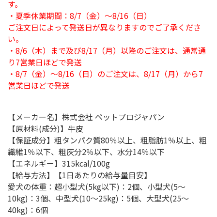
す。
・夏季休業期間：8/7（金）～8/16（日）
ご注文日によって発送日が異なりますのでご了承くださ
い。
・8/6（木）まで及び8/17（月）以降のご注文は、通常通
り7営業日ほどで発送
・8/7（金）～8/16（日）のご注文は、8/17（月）から7
営業日ほどで発送
【メーカー名】株式会社 ペットプロジャパン
【原材料(成分)】牛皮
【保証成分】粗タンパク質80％以上、粗脂肪1％以上、粗
繊維1％以下、粗灰分2％以下、水分14％以下
【エネルギー】315kcal/100g
【給与方法】【1日あたりの給与量目安】
愛犬の体重：超小型犬(5kg以下)：2個、小型犬(5～
10kg)：3個、中型犬(10～25kg)：5個、大型犬(25～
40kg)：6個