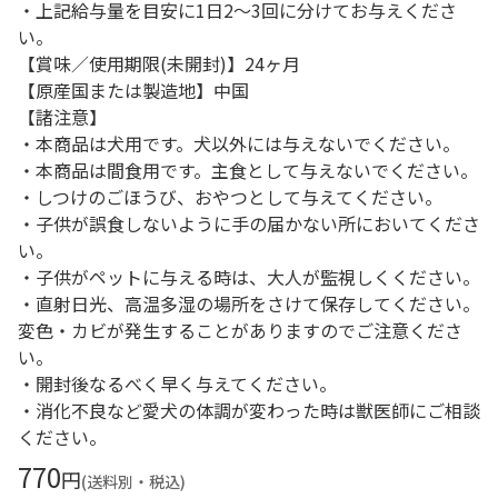
・上記給与量を目安に1日2～3回に分けてお与えくださ
い。
【賞味／使用期限(未開封)】24ヶ月
【原産国または製造地】中国
【諸注意】
・本商品は犬用です。犬以外には与えないでください。
・本商品は間食用です。主食として与えないでください。
・しつけのごほうび、おやつとして与えてください。
・子供が誤食しないように手の届かない所においてくださ
い。
・子供がペットに与える時は、大人が監視しくください。
・直射日光、高温多湿の場所をさけて保存してください。
変色・カビが発生することがありますのでご注意くださ
い。
・開封後なるべく早く与えてください。
・消化不良など愛犬の体調が変わった時は獣医師にご相談
ください。
770
円
(送料別・税込)