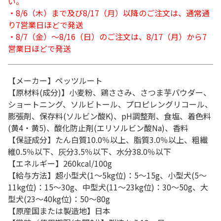
い。
・8/6（木）まで及び8/17（月）以降のご注文は、通常通
り7営業日ほどで発送
・8/7（金）～8/16（日）のご注文は、8/17（月）から7
営業日ほどで発送
【メーカー】ペッツルート
【原材料(成分)】小麦粉、鶏ささみ、さつま芋パウダー、
ショートニング、ソルビトール、プロピレングリコール、
膨張剤、保存料(ソルビン酸K)、pH調整剤、食塩、着色料
(黄4・黄5)、酸化防止剤(エリソルビン酸Na)、香料
【保証成分】たん白質10.0％以上、脂質3.0％以上、粗繊
維0.5％以下、灰分3.5％以下、水分38.0％以下
【エネルギー】260kcal/100g
【給与方法】超小型犬(1～5kg位)：5～15g、小型犬(5～
11kg位)：15～30g、中型犬(11～23kg位)：30～50g、大
型犬(23～40kg位)：50～80g
【原産国または製造地】日本