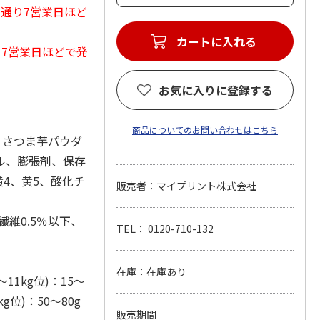
常通り7営業日ほど
カートに入れる
から7営業日ほどで発
お気に入りに登録する
商品についてのお問い合わせはこちら
、さつま芋パウダ
ル、膨張剤、保存
黄4、黄5、酸化チ
販売者：マイプリント株式会社
繊維0.5％以下、
TEL： 0120-710-132
在庫：在庫あり
11kg位)：15～
kg位)：50～80g
販売期間