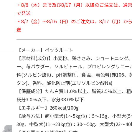
・8/6（木）まで及び8/17（月）以降のご注文は、通
で発送
・8/7（金）～8/16（日）のご注文は、8/17（月）
送
【メーカー】ペッツルート
【原材料(成分)】小麦粉、鶏ささみ、ショートニング
ー、苺パウダー、ソルビトール、プロピレングリコー
料(ソルビン酸K)、pH調整剤、食塩、着色料(赤106、
タン)、香料、酸化防止剤(エリソルビン酸Na)
【保証成分】たん白質11.0％以上、脂質3.5％以上、粗
灰分3.0％以下、水分38.0％以下
【エネルギー】260kcal/100g
【給与方法】超小型犬(1～5kg位)：5～15g、小型犬(5～
30g、中型犬(11～23kg位)：30～50g、大型犬(23～40