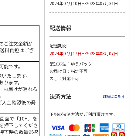
2024年07月10日～2028年07月31日
配送情報
カムカ
銀のスプーン パウ
ペット線香 虹のか
鈴虫の経木 3枚入
ーン
チ 健康に育つ子ね
なた フルーティフ
ン型 S
こ用 まぐろ・かつ
ローラルの香り
おに
…
のご注文金額が
配送期間
120円
590円
100円
の送料負担はござ
2024年07月17日～2028年08月07日
)
(送料別・税込)
(送料別・税込)
(送料別・税込)
配送方法
ゆうパック
可能です。
お届け日
指定不可
送いたします。
のし
対応不可
おります。
、お届けが遅れる
。
決済方法
詳細はこちら
はご入金確認後の発
下記の決済方法がご利用頂けます。
画面で「10+」を
を押下してくださ
押下時の数量選択