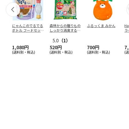
にゃんこのでるでる
森林からの贈りもの
ふるっくま みかん
Ha
ボトル フードセッ
しっかり消臭するひ
ラ
ト
のきの猫砂 7L
ー
5.0
（1）
1,080円
520円
700円
7
(送料別・税込)
(送料別・税込)
(送料別・税込)
(