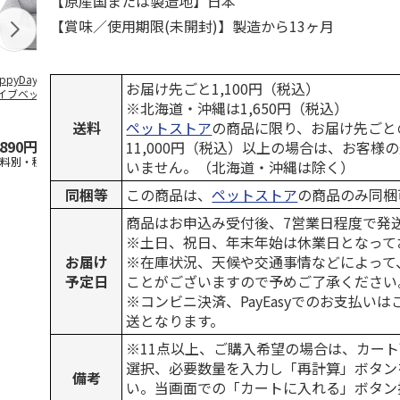
【原産国または製造地】日本
【賞味／使用期限(未開封)】製造から13ヶ月
ppyDays 2wayド
獣医師開発 ニオイ
デオトイレ 飛び散
無添加良品 
お届け先ごと1,100円（税込）
イブベッド グレ
をとる砂専用 猫ト
らない消臭・抗菌サ
ムデンタルコ
※北海道・沖縄は1,650円（税込）
イレ ナチュラルグ
ンド 4L
ぐるぐるボー
レー
…
送料
ペットストア
の商品に限り、お届け先ごと
,890円
1,550円
1,320円
470円
11,000円（税込）以上の場合は、お客様
送料別・税込)
(送料別・税込)
(送料別・税込)
(送料別・税込
いません。（北海道・沖縄は除く）
同梱等
この商品は、
ペットストア
の商品のみ同梱
商品はお申込み受付後、7営業日程度で発
※土日、祝日、年末年始は休業日となって
お届け
※在庫状況、天候や交通事情などによって
予定日
ことがございますので予めご了承ください
※コンビニ決済、PayEasyでのお支払い
送となります。
※11点以上、ご購入希望の場合は、カート
選択、必要数量を入力し「再計算」ボタン
備考
い。当画面での「カートに入れる」ボタン