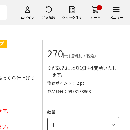
0
ログイン
注文履歴
クイック注文
カート
メニュー
270
円
(送料別・税込)
※配送先により送料は変動いたし
ます。
ふっくら仕上げて
獲得ポイント： 2 pt
商品番号
9973133868
ます。
数量
さい。