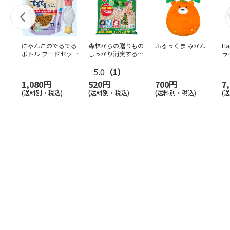
にゃんこのでるでる
森林からの贈りもの
ふるっくま みかん
Ha
ボトル フードセッ
しっかり消臭するひ
ラ
ト
のきの猫砂 7L
ー
5.0
（1）
1,080円
520円
700円
7
(送料別・税込)
(送料別・税込)
(送料別・税込)
(