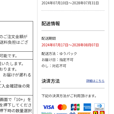
2024年07月10日～2028年07月31日
配送情報
カムカ
銀のスプーン パウ
ペット線香 虹のか
鈴虫の経木 3枚入
ーン
チ 健康に育つ子ね
なた フルーティフ
ン型 S
こ用 まぐろ・かつ
ローラルの香り
おに
…
のご注文金額が
配送期間
120円
590円
100円
の送料負担はござ
2024年07月17日～2028年08月07日
)
(送料別・税込)
(送料別・税込)
(送料別・税込)
配送方法
ゆうパック
可能です。
お届け日
指定不可
送いたします。
のし
対応不可
おります。
、お届けが遅れる
。
決済方法
詳細はこちら
はご入金確認後の発
下記の決済方法がご利用頂けます。
画面で「10+」を
を押下してくださ
押下時の数量選択