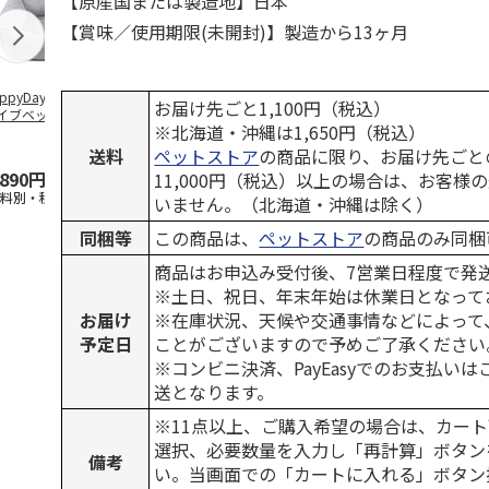
【原産国または製造地】日本
【賞味／使用期限(未開封)】製造から13ヶ月
ppyDays 2wayド
獣医師開発 ニオイ
デオトイレ 飛び散
無添加良品 
お届け先ごと1,100円（税込）
イブベッド グレ
をとる砂専用 猫ト
らない消臭・抗菌サ
ムデンタルコ
※北海道・沖縄は1,650円（税込）
イレ ナチュラルグ
ンド 4L
ぐるぐるボー
レー
…
送料
ペットストア
の商品に限り、お届け先ごと
,890円
1,550円
1,320円
470円
11,000円（税込）以上の場合は、お客様
送料別・税込)
(送料別・税込)
(送料別・税込)
(送料別・税込
いません。（北海道・沖縄は除く）
同梱等
この商品は、
ペットストア
の商品のみ同梱
商品はお申込み受付後、7営業日程度で発
※土日、祝日、年末年始は休業日となって
お届け
※在庫状況、天候や交通事情などによって
予定日
ことがございますので予めご了承ください
※コンビニ決済、PayEasyでのお支払い
送となります。
※11点以上、ご購入希望の場合は、カート
選択、必要数量を入力し「再計算」ボタン
備考
い。当画面での「カートに入れる」ボタン