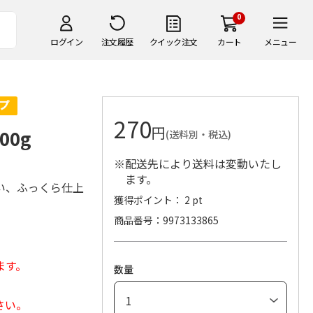
0
ログイン
注文履歴
クイック注文
カート
メニュー
270
円
00g
(送料別・税込)
※配送先により送料は変動いたし
ます。
い、ふっくら仕上
獲得ポイント： 2 pt
商品番号
9973133865
ます。
数量
さい。