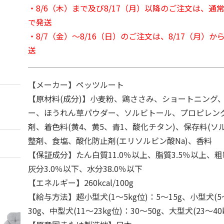
・8/6（木）まで及び8/17（月）以降のご注文は、通
で発送
・8/7（金）～8/16（日）のご注文は、8/17（月）
送
【メーカー】ペッツルート
【原材料(成分)】小麦粉、鶏ささみ、ショートニング
ー、ほうれん草パウダー、ソルビトール、プロピレン
剤、着色料(黄4、黄5、青1、酸化チタン)、保存料(ソル
整剤、食塩、酸化防止剤(エリソルビン酸Na)、香料
【保証成分】たん白質11.0％以上、脂質3.5％以上、粗
灰分3.0％以下、水分38.0％以下
【エネルギー】260kcal/100g
【給与方法】超小型犬(1～5kg位)：5～15g、小型犬(5～
30g、中型犬(11～23kg位)：30～50g、大型犬(23～40