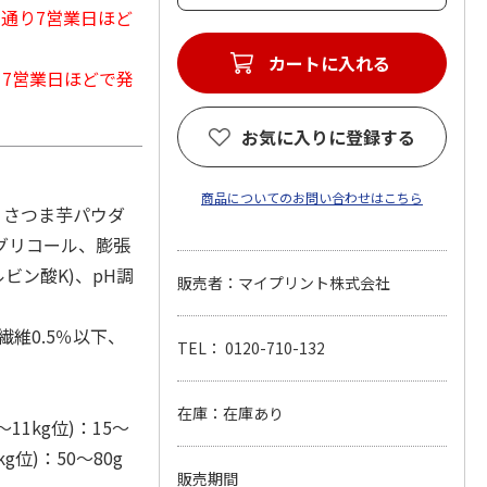
常通り7営業日ほど
カートに入れる
から7営業日ほどで発
お気に入りに登録する
商品についてのお問い合わせはこちら
、さつま芋パウダ
グリコール、膨張
ビン酸K)、pH調
販売者：マイプリント株式会社
繊維0.5％以下、
TEL： 0120-710-132
在庫：在庫あり
11kg位)：15～
kg位)：50～80g
販売期間