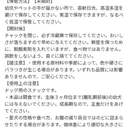
【保管方法】【未開封】
幼児やペットの手が届かない所で、直射日光、高温多湿を
避けて保存してください。常温で保存できますが、なるべ
く低温で保管してください。
【開封後】
チャックを閉じ、必ず冷蔵庫で保存してください。おいし
さが落ちますので早めに与えてください。鮮度を保つため
に、脱酸素剤を入れていますが、食べ物ではありません。
誤飲をしないよう、直ぐに捨ててください。
【諸注意】・使用する原材料や季節によって、色や硬さに
バラつきが生じる場合があります。いずれも品質には影響
ありませんので、ご安心ください。
【使用上の注意】
ドッグ用のスナックです。
・本品は間食です。生後３ヶ月位まで(離乳期前後)の幼犬
には与えないでください。成長期なので、主食だけをあげ
てください。
・愛犬の性格や食べ方、お腹の減り具合ではのどに詰まら
せたりする場合があります。個体差により適切な大きさに