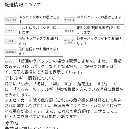
配送情報について
ゆうパック等でお届けしま
ゆうパケットでお届けします
す
チルドゆうパックでお届け
定形外郵便(簡易書留)でお届
します
けします
冷凍ゆうパックでお届けし
レターパックライトでお届け
ます。
します
佐川急便でのお届けとなり
ます
なお、「普通ゆうパック」の場合は表示しません。また、「夏期
のみチルドゆうパック」などとなる場合は、記号での表示はせ
ず、商品内容欄にその旨を表示しています。
アレルギー情報について
商品に「小麦」「そば」「卵」「乳」「落花生」「えび」「か
に」「くるみ」のアレルギー特定8品目を含んでいる場合に品目名
を表示します。
※エビ・カニを除く魚介類（これらの魚介類を原材料として製造
された加工品も含む）は、漁獲漁法によりエビ・カニが混じって
いる場合があります。 また、これらの魚介類は、エサとしてエ
ビ・カニを食べている可能性があります。
その他
商品写真はイメージです。