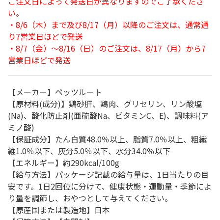
ご注文日によって発送日が異なりますのでご了承くださ
い。
・8/6（木）まで及び8/17（月）以降のご注文は、通常通
り7営業日ほどで発送
・8/7（金）～8/16（日）のご注文は、8/17（月）から7
営業日ほどで発送
【メーカー】ペッツルート
【原材料(成分)】鶏砂肝、鶏肉、グリセリン、リン酸塩
(Na)、酸化防止剤(亜硫酸Na、ビタミンC、E)、調味料(ア
ミノ酸)
【保証成分】たん白質48.0％以上、脂質7.0％以上、粗繊
維1.0％以下、灰分5.0％以下、水分34.0％以下
【エネルギー】約290kcal/100g
【給与方法】パッケージ記載の給与量は、1日当たりの目
安です。1日2回位に分けて、健康状態・運動量・季節によ
り量を調節し、おやつとして与えてください。
【原産国または製造地】日本