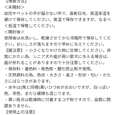
【保管方法】
＜未開封＞
幼児やペットの手が届かない所で、直射日光、高温多湿を
避けて保存してください。常温で保存できますが、なるべ
く低温で保管してください。
＜開封後＞
使用後は水洗いし、乾燥させてから冷暗所で保存してくだ
さい。おいしさが落ちますので早めに与えてください。
【諸注意】・小さくなりかけた時に交換してください。非
常にかたい為、シニア犬や歯が弱い愛犬に与える場合は、
歯が折れることがありますので十分注意してください。
・保存料・着色料・発色剤・酸化防止剤不使用。
・天然原料の為、色状・大きさ・長さ・形状・匂い・かた
さにばらつきがあります。
・水牛は(角と同様)黒いひづめがおおいですが、白っぽい
色、茶色、まだら模様も混じります。
・黒い斑点は乾燥時に付着するコゲ粉ですので、品質に問
題ありません。
【使用上の注意】