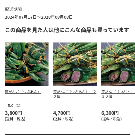
配送期間
2024年07月17日～2028年08月08日
この商品を見た人は他にこんな商品も買っています
笹だんご（つぶあん）
笹だんご（つぶあん） ２
笹だんご（つぶ・
０個
３０個
5.0
（1）
3,800円
4,700円
6,300円
(送料・税込)
(送料・税込)
(送料・税込)