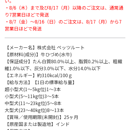
い。
・8/6（木）まで及び8/17（月）以降のご注文は、通常通
り7営業日ほどで発送
・8/7（金）～8/16（日）のご注文は、8/17（月）から7
営業日ほどで発送
【メーカー名】株式会社 ペッツルート
【原材料(成分)】牛ひづめ(水牛)
【保証成分】たん白質80.0％以上、脂質0.2％以上、粗繊
維1.0％以下、灰分3.0％以下、水分14.0％以下
【エネルギー】約310kcal/100ｇ
【給与方法】【1日の標準給与量】
超小型犬(1～5kg位)1～3本
小型犬(5～11kg位)3～5本
中型犬(11～23kg位)5～8本
大型犬(23～40kg位)8～13本
【賞味／使用期限(未開封)】25ヶ月
【原産国または製造地】インド