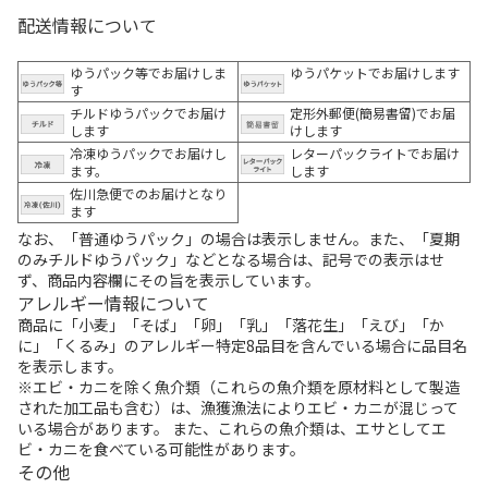
配送情報について
ゆうパック等でお届けしま
ゆうパケットでお届けします
す
チルドゆうパックでお届け
定形外郵便(簡易書留)でお届
します
けします
冷凍ゆうパックでお届けし
レターパックライトでお届け
ます。
します
佐川急便でのお届けとなり
ます
なお、「普通ゆうパック」の場合は表示しません。また、「夏期
のみチルドゆうパック」などとなる場合は、記号での表示はせ
ず、商品内容欄にその旨を表示しています。
アレルギー情報について
商品に「小麦」「そば」「卵」「乳」「落花生」「えび」「か
に」「くるみ」のアレルギー特定8品目を含んでいる場合に品目名
を表示します。
※エビ・カニを除く魚介類（これらの魚介類を原材料として製造
された加工品も含む）は、漁獲漁法によりエビ・カニが混じって
いる場合があります。 また、これらの魚介類は、エサとしてエ
ビ・カニを食べている可能性があります。
その他