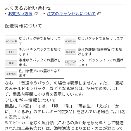
よくあるお問い合わせ
お支払い方法
注文のキャンセルについて
配送情報について
ゆうパック等でお届けしま
ゆうパケットでお届けします
す
チルドゆうパックでお届け
定形外郵便(簡易書留)でお届
します
けします
冷凍ゆうパックでお届けし
レターパックライトでお届け
ます。
します
佐川急便でのお届けとなり
ます
なお、「普通ゆうパック」の場合は表示しません。また、「夏期
のみチルドゆうパック」などとなる場合は、記号での表示はせ
ず、商品内容欄にその旨を表示しています。
アレルギー情報について
商品に「小麦」「そば」「卵」「乳」「落花生」「えび」「か
に」「くるみ」のアレルギー特定8品目を含んでいる場合に品目名
を表示します。
※エビ・カニを除く魚介類（これらの魚介類を原材料として製造
された加工品も含む）は、漁獲漁法によりエビ・カニが混じって