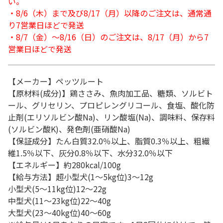
い。
・8/6（木）まで及び8/17（月）以降のご注文は、通常通
り7営業日ほどで発送
・8/7（金）～8/16（日）のご注文は、8/17（月）から7
営業日ほどで発送
【メーカー】ペッツルート
【原材料(成分)】鶏ささみ、魚肉加工品、糖類、ソルビト
ール、グリセリン、プロピレングリコール、食塩、酸化防
止剤(エリソルビン酸Na)、リン酸塩(Na)、調味料、保存料
(ソルビン酸K)、発色剤(亜硝酸Na)
【保証成分】たん白質32.0％以上、脂質0.3％以上、粗繊
維1.5％以下、灰分0.8％以下、水分32.0％以下
【エネルギー】約280kcal/100g
【給与方法】超小型犬(1～5kg位)3～12g
小型犬(5～11kg位)12～22g
中型犬(11～23kg位)22～40g
大型犬(23～40kg位)40～60g