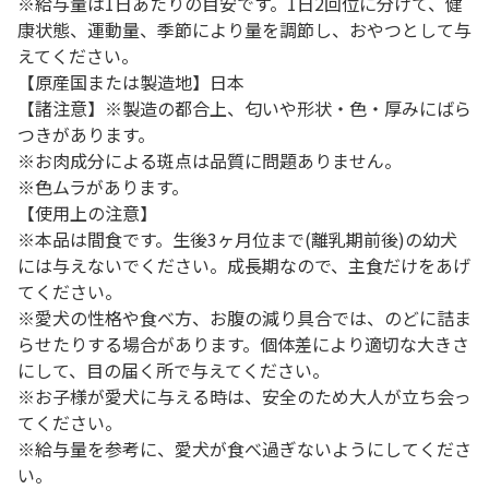
※給与量は1日あたりの目安です。1日2回位に分けて、健
康状態、運動量、季節により量を調節し、おやつとして与
えてください。
【原産国または製造地】日本
【諸注意】※製造の都合上、匂いや形状・色・厚みにばら
つきがあります。
※お肉成分による斑点は品質に問題ありません。
※色ムラがあります。
【使用上の注意】
※本品は間食です。生後3ヶ月位まで(離乳期前後)の幼犬
には与えないでください。成長期なので、主食だけをあげ
てください。
※愛犬の性格や食べ方、お腹の減り具合では、のどに詰ま
らせたりする場合があります。個体差により適切な大きさ
にして、目の届く所で与えてください。
※お子様が愛犬に与える時は、安全のため大人が立ち会っ
てください。
※給与量を参考に、愛犬が食べ過ぎないようにしてくださ
い。