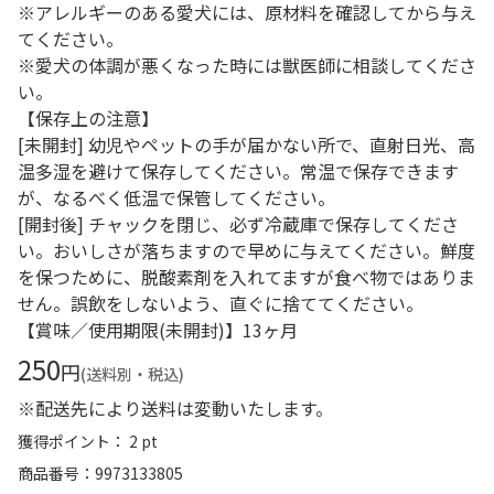
※アレルギーのある愛犬には、原材料を確認してから与え
てください。
※愛犬の体調が悪くなった時には獣医師に相談してくださ
い。
【保存上の注意】
[未開封] 幼児やペットの手が届かない所で、直射日光、高
温多湿を避けて保存してください。常温で保存できます
が、なるべく低温で保管してください。
[開封後] チャックを閉じ、必ず冷蔵庫で保存してくださ
い。おいしさが落ちますので早めに与えてください。鮮度
を保つために、脱酸素剤を入れてますが食べ物ではありま
せん。誤飲をしないよう、直ぐに捨ててください。
【賞味／使用期限(未開封)】13ヶ月
250
円
(送料別・税込)
※配送先により送料は変動いたします。
獲得ポイント： 2 pt
商品番号
9973133805