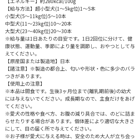
【エネルギー】約280kcal/100g
【給与方法】超小型犬(1～5kg位)1～5本
小型犬(5～11kg位)5～10本
中型犬(11～23kg位)10～20本
大型犬(23～40kg位)20～30本
※給与量は1日あたりの目安です。1日2回位に分けて、健
康状態、運動量、季節により量を調節し、おやつとして与
えてください。
【原産国または製造地】日本
【諸注意】※製造の都合上、匂いや形状・色に多少のバラ
つきがあります。
【使用上の注意】
※本品は間食です。生後3ヶ月位まで(離乳期前後)の幼犬
には与えないでください。成長期なので、主食だけをあげ
てください。
※愛犬の性格や食べ方、お腹の減り具合では、のどに詰ま
らせたりする場合があります。個体差により適切な大きさ
にして、目の届く所で与えてください。
※お子様が愛犬に与える時は、安全のため大人が立ち会っ