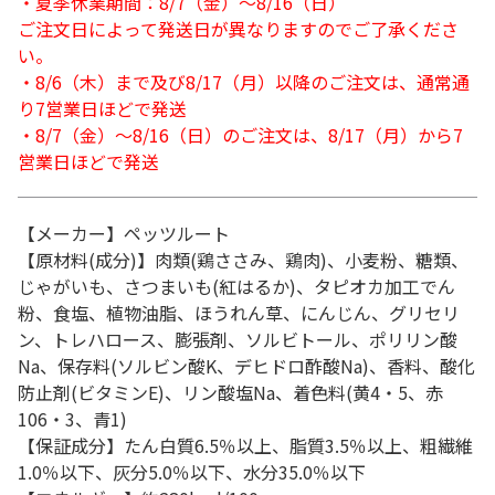
・夏季休業期間：8/7（金）～8/16（日）
ご注文日によって発送日が異なりますのでご了承くださ
い。
・8/6（木）まで及び8/17（月）以降のご注文は、通常通
り7営業日ほどで発送
・8/7（金）～8/16（日）のご注文は、8/17（月）から7
営業日ほどで発送
【メーカー】ペッツルート
【原材料(成分)】肉類(鶏ささみ、鶏肉)、小麦粉、糖類、
じゃがいも、さつまいも(紅はるか)、タピオカ加工でん
粉、食塩、植物油脂、ほうれん草、にんじん、グリセリ
ン、トレハロース、膨張剤、ソルビトール、ポリリン酸
Na、保存料(ソルビン酸K、デヒドロ酢酸Na)、香料、酸化
防止剤(ビタミンE)、リン酸塩Na、着色料(黄4・5、赤
106・3、青1)
【保証成分】たん白質6.5％以上、脂質3.5％以上、粗繊維
1.0％以下、灰分5.0％以下、水分35.0％以下