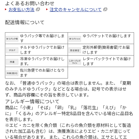
よくあるお問い合わせ
お支払い方法
注文のキャンセルについて
配送情報について
ゆうパック等でお届けしま
ゆうパケットでお届けします
す
チルドゆうパックでお届け
定形外郵便(簡易書留)でお届
します
けします
冷凍ゆうパックでお届けし
レターパックライトでお届け
ます。
します
佐川急便でのお届けとなり
ます
なお、「普通ゆうパック」の場合は表示しません。また、「夏期
のみチルドゆうパック」などとなる場合は、記号での表示はせ
ず、商品内容欄にその旨を表示しています。
アレルギー情報について
商品に「小麦」「そば」「卵」「乳」「落花生」「えび」「か
に」「くるみ」のアレルギー特定8品目を含んでいる場合に品目名
を表示します。
※エビ・カニを除く魚介類（これらの魚介類を原材料として製造
された加工品も含む）は、漁獲漁法によりエビ・カニが混じって
いる場合があります。 また、これらの魚介類は、エサとしてエ