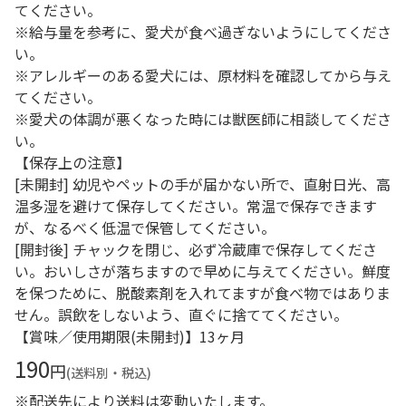
てください。
※給与量を参考に、愛犬が食べ過ぎないようにしてくださ
い。
※アレルギーのある愛犬には、原材料を確認してから与え
てください。
※愛犬の体調が悪くなった時には獣医師に相談してくださ
い。
【保存上の注意】
[未開封] 幼児やペットの手が届かない所で、直射日光、高
温多湿を避けて保存してください。常温で保存できます
が、なるべく低温で保管してください。
[開封後] チャックを閉じ、必ず冷蔵庫で保存してくださ
い。おいしさが落ちますので早めに与えてください。鮮度
を保つために、脱酸素剤を入れてますが食べ物ではありま
せん。誤飲をしないよう、直ぐに捨ててください。
【賞味／使用期限(未開封)】13ヶ月
190
円
(送料別・税込)
※配送先により送料は変動いたします。