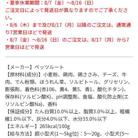
・夏季休業期間：8/7（金）～8/16（日）
ご注文日によって発送日が異なりますのでご了承くださ
い。
・8/6（木）まで及び8/17（月）以降のご注文は、通常通
り7営業日ほどで発送
・8/7（金）～8/16（日）のご注文は、8/17（月）から7
営業日ほどで発送
【メーカー】ペッツルート
【原材料(成分)】小麦粉、鶏肉、鶏ささみ、チーズ、牛
肉、でん粉類、ほうれん草、ソルビトール、グリセリン、
膨張剤、着色料(赤106、黄4、黄5、青1、酸化チタン)、
保存料(ソルビン酸K)、pH調整剤、食塩、酸化防止剤(エ
リソルビン酸Na)、香料
【保証成分】たん白質10.0％以上、脂質3.0％以上、粗繊
維1.0％以下、灰分4.0％以下、水分35.0％以下
【エネルギー】265kcal/100g
【給与方法】超小型犬(1～5kg位)：5～20g、小型犬(5～