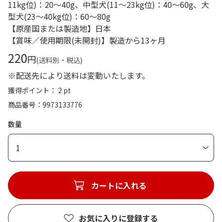
11kg位)：20～40g、中型犬(11～23kg位)：40～60g、大
型犬(23～40kg位)：60～80g
【原産国または製造地】日本
【賞味／使用期限(未開封)】製造から13ヶ月
220
円
(送料別・税込)
※配送先により送料は変動いたします。
獲得ポイント： 2 pt
商品番号
9973133776
数量
1
カートに入れる
お気に入りに登録する