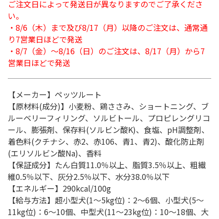
ご注文日によって発送日が異なりますのでご了承くださ
い。
・8/6（木）まで及び8/17（月）以降のご注文は、通常通
り7営業日ほどで発送
・8/7（金）～8/16（日）のご注文は、8/17（月）から7
営業日ほどで発送
【メーカー】ペッツルート
【原材料(成分)】小麦粉、鶏ささみ、ショートニング、ブ
ルーベリーフィリング、ソルビトール、プロピレングリコ
ール、膨張剤、保存料(ソルビン酸K)、食塩、pH調整剤、
着色料(クチナシ、赤2、赤106、青1、青2)、酸化防止剤
(エリソルビン酸Na)、香料
【保証成分】たん白質11.0％以上、脂質3.5％以上、粗繊
維0.5％以下、灰分2.5％以下、水分38.0％以下
【エネルギー】290kcal/100g
【給与方法】超小型犬(1～5kg位)：2～6個、小型犬(5～
11kg位)：6～10個、中型犬(11～23kg位)：10～18個、大