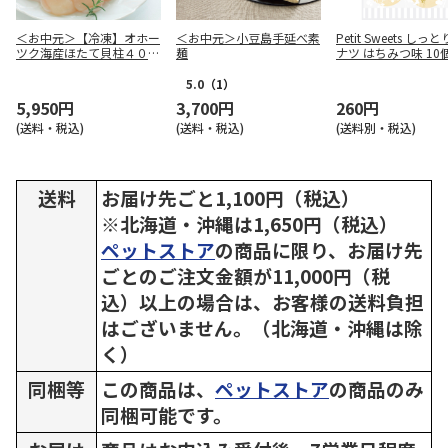
＜お中元＞【冷凍】オホー
＜お中元＞小豆島手延べ素
Petit Sweets しっ
ツク海産ほたて貝柱４００
麺
ナツ はちみつ味 10
ｇ
5.0
（1）
5,950円
3,700円
260円
(送料・税込)
(送料・税込)
(送料別・税込)
送料
お届け先ごと1,100円（税込）
※北海道・沖縄は1,650円（税込）
ペットストア
の商品に限り、お届け先
ごとのご注文金額が11,000円（税
込）以上の場合は、お客様の送料負担
はございません。（北海道・沖縄は除
く）
同梱等
この商品は、
ペットストア
の商品のみ
同梱可能です。