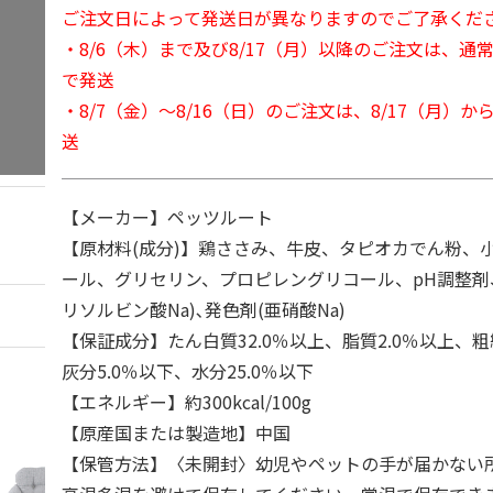
ご注文日によって発送日が異なりますのでご了承くだ
・8/6（木）まで及び8/17（月）以降のご注文は、通
で発送
・8/7（金）～8/16（日）のご注文は、8/17（月）
送
【メーカー】ペッツルート
【原材料(成分)】鶏ささみ、牛皮、タピオカでん粉、
ール、グリセリン、プロピレングリコール、pH調整剤
リソルビン酸Na)､発色剤(亜硝酸Na)
【保証成分】たん白質32.0％以上、脂質2.0％以上、粗
灰分5.0％以下、水分25.0％以下
【エネルギー】約300kcal/100g
【原産国または製造地】中国
【保管方法】〈未開封〉幼児やペットの手が届かない