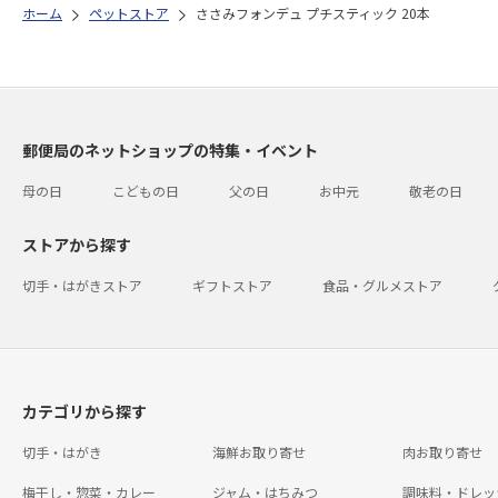
ホーム
ペットストア
ささみフォンデュ プチスティック 20本
郵便局のネットショップの特集・イベント
母の日
こどもの日
父の日
お中元
敬老の日
ストアから探す
切手・はがきストア
ギフトストア
食品・グルメストア
カテゴリから探す
切手・はがき
海鮮お取り寄せ
肉お取り寄せ
梅干し・惣菜・カレー
ジャム・はちみつ
調味料・ドレッ