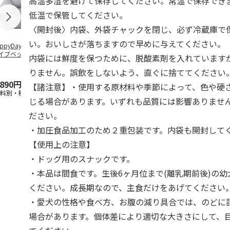
高温多湿を避けて保存してください。常温で保存でき
低温で保管してください。
〈開封後〉内袋、外袋チャックを閉じ、必ず冷蔵庫で
い。おいしさが落ちますので早めに与えてください。
ppyDays 2wayド
獣医師開発 ニオイ
デオトイレ 飛び散
無添加良品 
イブベッド グレ
をとる砂専用 猫ト
らない消臭・抗菌サ
ムデンタルコ
内袋には鮮度を保つために、脱酸素剤を入れています
イレ ナチュラルグ
ンド 4L
ぐるぐるボー
レー
…
りません。誤飲をしないよう、直ぐに捨ててください
,890円
1,550円
1,320円
470円
【諸注意】・使用する原材料や季節によって、色や硬
送料別・税込)
(送料別・税込)
(送料別・税込)
(送料別・税込
じる場合があります。いずれも品質には影響ありませ
ださい。
・加圧食品加工のため２重包装です。内袋も開封して
【使用上の注意】
・ドッグ用のスナックです。
・本品は間食です。生後6ヶ月位まで(離乳期前後)の
ください。成長期なので、主食だけをあげてください
・愛犬の性格や食べ方、お腹の減り具合では、のどに
場合があります。個体差により適切な大きさにして、