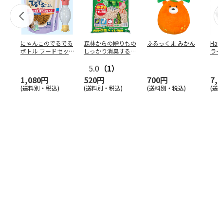
にゃんこのでるでる
森林からの贈りもの
ふるっくま みかん
Ha
ボトル フードセッ
しっかり消臭するひ
ラ
ト
のきの猫砂 7L
ー
5.0
（1）
1,080円
520円
700円
7
(送料別・税込)
(送料別・税込)
(送料別・税込)
(