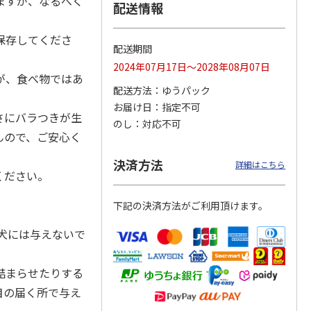
ますが、なるべく
配送情報
保存してくださ
配送期間
カムカ
銀のスプーン パウ
ペット線香 虹のか
鈴虫の経木 3枚入
2024年07月17日～2028年08月07日
ーン
チ 健康に育つ子ね
なた フルーティフ
が、食べ物ではあ
ン型 S
こ用 まぐろ・かつ
ローラルの香り
配送方法
ゆうパック
おに
…
。
お届け日
指定不可
120円
590円
100円
さにバラつきが生
のし
対応不可
)
(送料別・税込)
(送料別・税込)
(送料別・税込)
んので、ご安心く
決済方法
詳細はこちら
ください。
下記の決済方法がご利用頂けます。
幼犬には与えないで
。
詰まらせたりする
目の届く所で与え