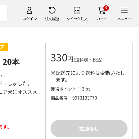
0
ログイン
注文履歴
クイック注文
カート
メニュー
330
円
20本
(送料別・税込)
※配送先により送料は変動いたし
ム！
ます。
デュしました。
獲得ポイント： 3 pt
ニア犬にオススメ
商品番号
9973133770
ます。