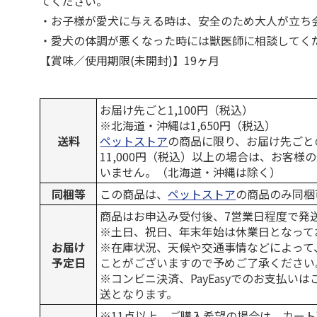
てください。
・お子様が愛犬に与える時は、安全のため大人が立ち
・愛犬の体調が悪くなった時には獣医師に相談してく
【賞味／使用期限(未開封)】19ヶ月
お届け先ごと1,100円（税込）
※北海道・沖縄は1,650円（税込）
送料
ペットストア
の商品に限り、お届け先ごと
11,000円（税込）以上の場合は、お客様
いません。（北海道・沖縄は除く）
同梱等
この商品は、
ペットストア
の商品のみ同梱
商品はお申込み受付後、7営業日程度で発
※土日、祝日、年末年始は休業日となって
お届け
※在庫状況、天候や交通事情などによって
予定日
ことがございますので予めご了承ください
※コンビニ決済、PayEasyでのお支払い
送となります。
※11点以上、ご購入希望の場合は、カート