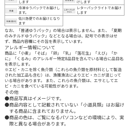
します
けします
冷凍ゆうパックでお届けし
レターパックライトでお届け
ます。
します
佐川急便でのお届けとなり
ます
なお、「普通ゆうパック」の場合は表示しません。また、「夏期
のみチルドゆうパック」などとなる場合は、記号での表示はせ
ず、商品内容欄にその旨を表示しています。
アレルギー情報について
商品に「小麦」「そば」「卵」「乳」「落花生」「えび」「か
に」「くるみ」のアレルギー特定8品目を含んでいる場合に品目名
を表示します。
※エビ・カニを除く魚介類（これらの魚介類を原材料として製造
された加工品も含む）は、漁獲漁法によりエビ・カニが混じって
いる場合があります。 また、これらの魚介類は、エサとしてエ
ビ・カニを食べている可能性があります。
その他
商品写真はイメージです。
商品内容として記載されていない「小道具類」はお届け
する商品に含まれておりません。
商品の色は、ご覧になるパソコンなどの環境により、実
際と異なる場合があります。