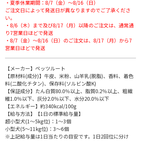
・夏季休業期間：8/7（金）～8/16（日）
ご注文日によって発送日が異なりますのでご了承くださ
い。
・8/6（木）まで及び8/17（月）以降のご注文は、通常通
り7営業日ほどで発送
・8/7（金）～8/16（日）のご注文は、8/17（月）から7
営業日ほどで発送
【メーカー】ペッツルート
【原材料(成分)】牛皮、米粉、山羊乳(脱脂)、香料、着色
料(二酸化チタン)、保存料(ソルビン酸K)
【保証成分】たん白質80.0％以上、脂質0.2％以上、粗繊
維1.0％以下、灰分2.0％以下、水分20.0％以下
【エネルギー】約340kcal/100g
【給与方法】【1日の標準給与量】
超小型犬(1～5kg位)：1～3個
小型犬(5～11kg位)：3～6個
※上記給与量は1日当たりの目安です。1日2回位に分け