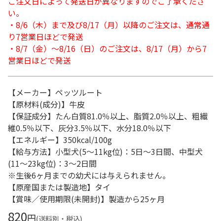
ご注文日によって発送日が異なりますのでご了承くださ
い。
・8/6（木）まで及び8/17（月）以降のご注文は、通常通
り7営業日ほどで発送
・8/7（金）～8/16（日）のご注文は、8/17（月）から7
営業日ほどで発送
【メーカー】ペッツルート
【原材料(成分)】牛皮
【保証成分】たん白質81.0％以上、脂質2.0％以上、粗繊
維0.5％以下、灰分3.5％以下、水分18.0％以下
【エネルギー】350kcal/100g
【給与方法】小型犬(5～11kg位)：5日～3日間、中型犬
(11～23kg位)：3～2日間
※生後6ヶ月までの幼犬には与えられません。
【原産国または製造地】タイ
【賞味／使用期限(未開封)】製造から25ヶ月
820
円
(送料別・税込)