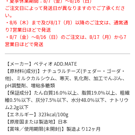
・夏季休業期間：8/7（金）～8/16（日）
ご注文日によって発送日が異なりますのでご了承くださ
い。
・8/6（木）まで及び8/17（月）以降のご注文は、通常通
り7営業日ほどで発送
・8/7（金）～8/16（日）のご注文は、8/17（月）から7
営業日ほどで発送
【メーカー】ペティオ ADD.MATE
【原材料(成分)】ナチュラルチーズ(チェダー・ゴーダ・
他)、ミルクカルシウム、寒天、乳化剤、加工でんぷん、
pH調整剤、増粘多糖類
【保証成分】たん白質16.0％以上、脂質19.0％以上、粗繊
維0.5％以下、灰分7.5％以下、水分48.0％以下、ナトリウ
ム2.2g以下
【エネルギー】323kcal/100g
【原産国または製造地】日本
【賞味／使用期限(未開封)】製造より12ヶ月