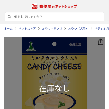
ホーム
ペットストア
おやつ・サプリ
おやつ（犬用）
ペティオ A