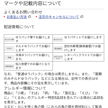
マークや記載内容について
よくあるお問い合わせ
お支払い方法
注文のキャンセルについて
配送情報について
ゆうパック等でお届けしま
ゆうパケットでお届けします
す
チルドゆうパックでお届け
定形外郵便(簡易書留)でお届
します
けします
冷凍ゆうパックでお届けし
レターパックライトでお届け
ます。
します
佐川急便でのお届けとなり
ます
なお、「普通ゆうパック」の場合は表示しません。また、「夏期
のみチルドゆうパック」などとなる場合は、記号での表示はせ
ず、商品内容欄にその旨を表示しています。
アレルギー情報について
商品に「小麦」「そば」「卵」「乳」「落花生」「えび」「か
に」「くるみ」のアレルギー特定8品目を含んでいる場合に品目名
を表示します。
※エビ・カニを除く魚介類（これらの魚介類を原材料として製造