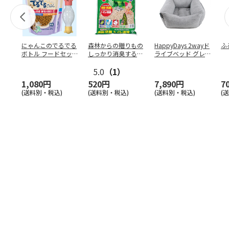
にゃんこのでるでる
森林からの贈りもの
HappyDays 2wayド
ふ
ボトル フードセッ
しっかり消臭するひ
ライブベッド グレ
ト
のきの猫砂 7L
ー
5.0
（1）
1,080円
520円
7,890円
7
(送料別・税込)
(送料別・税込)
(送料別・税込)
(