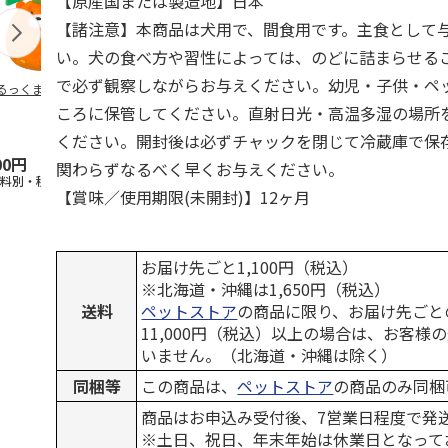
【原産国または製造地】日本
【諸注意】本商品は犬用で、間食用です。主食として
い。犬の食べ方や習性によっては、のどに詰まらせる
で必ず観察しながらお与えください。幼児・子供・ペ
るっくま みかん
デオトイレ 飛び散
獣医師開発 ニオイ
無添加良品 
らない消臭・抗菌サ
をとる砂専用 猫ト
ムデンタルコ
ころに保管してください。直射日光・高温多湿の場所
ンド 4L
イレ ナチュラルグ
ぐるぐるボー
レー
…
ください。開封後は必ずチャックを閉じて冷蔵庫で保
00円
1,320円
1,550円
470円
関わらずなるべく早くお与えください。
送料別・税込)
(送料別・税込)
(送料別・税込)
(送料別・税込
【賞味／使用期限(未開封)】12ヶ月
お届け先ごと1,100円（税込）
※北海道・沖縄は1,650円（税込）
送料
ペットストア
の商品に限り、お届け先ごと
11,000円（税込）以上の場合は、お客様
いません。（北海道・沖縄は除く）
同梱等
この商品は、
ペットストア
の商品のみ同梱
商品はお申込み受付後、7営業日程度で発
※土日、祝日、年末年始は休業日となって