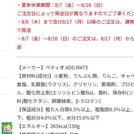
・夏季休業期間：8/7（金）～8/16（日）
ご注文日によって発送日が異なりますのでご了承くだ
・8/6（木）まで及び8/17（月）以降のご注文は、通
で発送
・8/7（金）～8/16（日）のご注文は、8/17（月）
送
【メーカー】ペティオ ADD.MATE
【原材料(成分)】小麦粉、でんぷん類、りんご、キャ
食塩、乳酸菌(ラクリス)、グリセリン、膨張剤、プロ
ル、酸化防止剤(エリソルビン酸Na)、香料、保存料(ソ
料(酸化チタン、銅葉緑素、β-カロテン)
【保証成分】粗たん白質6.5％以上、粗脂肪0.5％以上、
下、粗灰分4.0％以下、水分35.0％以下
【エネルギー】263kcal/100g