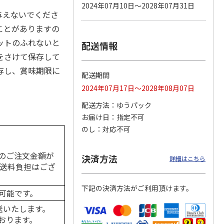
2024年07月10日～2028年07月31日
与えないでくださ
ことがありますの
ットのふれないと
配送情報
カムカ
銀のスプーン パウ
ペット線香 虹のか
CIAO 香り立つクラ
ーン
チ 健康に育つ子ね
なた フルーティフ
ンキー ちゅ～る和
をさけて保存して
ン型 S
こ用 まぐろ・かつ
ローラルの香り
えBOX とりささ
…
おに
…
存し、賞味期限に
配送期間
120円
590円
380円
2024年07月17日～2028年08月07日
)
(送料別・税込)
(送料別・税込)
(送料別・税込)
配送方法
ゆうパック
お届け日
指定不可
のし
対応不可
のご注文金額が
決済方法
詳細はこちら
の送料負担はござ
下記の決済方法がご利用頂けます。
可能です。
送いたします。
おります。