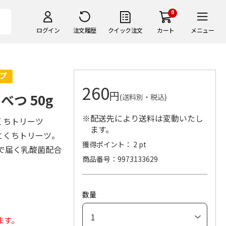
0
ログイン
注文履歴
クイック注文
カート
メニュー
260
円
つ 50g
(送料別・税込)
※配送先により送料は変動いたし
くちトリーツ
ます。
とくちトリーツ。
獲得ポイント： 2 pt
まで届く乳酸菌配合
商品番号
9973133629
数量
ます。