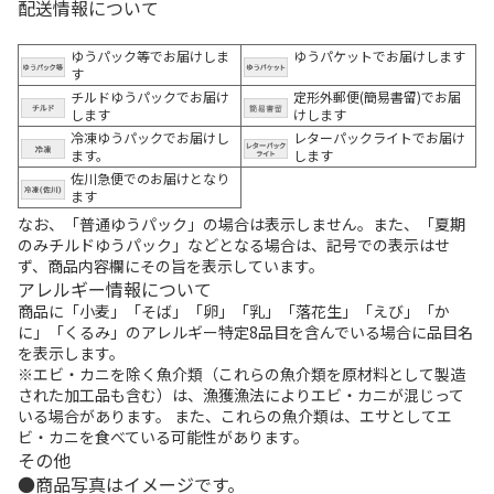
配送情報について
ゆうパック等でお届けしま
ゆうパケットでお届けします
す
チルドゆうパックでお届け
定形外郵便(簡易書留)でお届
します
けします
冷凍ゆうパックでお届けし
レターパックライトでお届け
ます。
します
佐川急便でのお届けとなり
ます
なお、「普通ゆうパック」の場合は表示しません。また、「夏期
のみチルドゆうパック」などとなる場合は、記号での表示はせ
ず、商品内容欄にその旨を表示しています。
アレルギー情報について
商品に「小麦」「そば」「卵」「乳」「落花生」「えび」「か
に」「くるみ」のアレルギー特定8品目を含んでいる場合に品目名
を表示します。
※エビ・カニを除く魚介類（これらの魚介類を原材料として製造
された加工品も含む）は、漁獲漁法によりエビ・カニが混じって
いる場合があります。 また、これらの魚介類は、エサとしてエ
ビ・カニを食べている可能性があります。
その他
商品写真はイメージです。