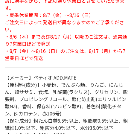
誠に勝手ながら、下記の通り休業日とさせていただきま
す。
・夏季休業期間：8/7（金）～8/16（日）
ご注文日によって発送日が異なりますのでご了承くださ
い。
・8/6（木）まで及び8/17（月）以降のご注文は、通常通
り7営業日ほどで発送
・8/7（金）～8/16（日）のご注文は、8/17（月）から7
営業日ほどで発送
【メーカー】ペティオ ADD.MATE
【原材料(成分)】小麦粉、でんぷん類、りんご、にんじ
ん、鶏ササミ、食塩、乳酸菌(ラクリス)、グリセリン、膨
張剤、プロピレングリコール、酸化防止剤(エリソルビン
酸Na)、香料、保存料(ソルビン酸K)、着色料(酸化チタ
ン、β-カロテン、赤106号)
【保証成分】粗たん白質6.5％以上、粗脂肪0.5％以上、粗
繊維1.0％以下、粗灰分4.0％以下、水分35.0％以下