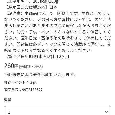
【エネルギー】263kcal/100g
【原産国または製造地】日本
【諸注意】本商品は犬用で、間食用です。主食として与え
ないでください。犬の食べ方や習性によっては、のどに詰
まらせることがありますので必ず観察しながらお与えくだ
さい。幼児・子供・ペットのふれないところに保管してく
ださい。直射日光・高温多湿の場所をさけて保存してくだ
さい。開封後は必ずチャックを閉じて冷蔵庫で保存し、賞
味期限に関わらずなるべく早くお与えください。
【賞味／使用期限(未開封)】12ヶ月
260
円
(送料別・税込)
※配送先により送料は変動いたします。
獲得ポイント： 2 pt
商品番号
9973133627
数量
1