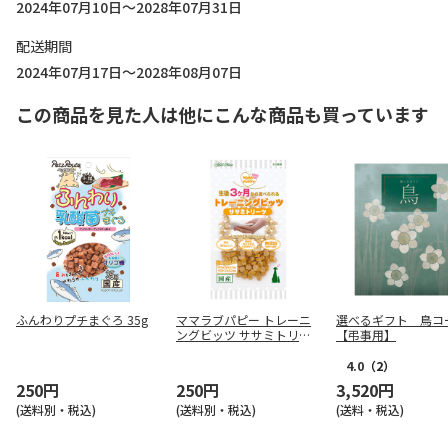
2024年07月10日～2028年07月31日
配送期間
2024年07月17日～2028年08月07日
この商品を見た人は他にこんな商品も買っています
ふんわりプチまぐろ 35g
ママラブパピー トレーニ
選べるギフト 鳥コ
ングビッツ ササミトリー
【弔事用】
ツ 50g
4.0
（2）
250円
250円
3,520円
(送料別・税込)
(送料別・税込)
(送料・税込)