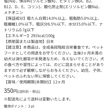
塩(Na)、保存料(ソルビン酸K)、ビタミン類(A、B2、
B12、D、E、コリン)、酸化防止剤(エリソルビン酸Na)、
メチオニン
【保証成分】粗たん白質14.0％以上、粗脂肪5.0％以上、
粗繊維1.0％以下、粗灰分6.5％以下、水分35.0％以下、ナ
トリウム0.7g以下
【エネルギー】291kcal/100g
【原産国または製造地】日本
【諸注意】本商品は、全成長段階総合栄養食です。ペット
フードとしての用途をお守りください。生後3ヶ月未満の
幼犬は消化器官が未発達なため、与えないでください。犬
の食べ方や習性によっては、のどに詰まらせることがあり
ますので必ず観察しながらお与えください。幼児、子供、
ペットのふれない所に保管してください。
【賞味／使用期限(未開封)】12ヶ月
350
円
(送料別・税込)
※配送先により送料は変動いたします。
獲得ポイント： 3 pt