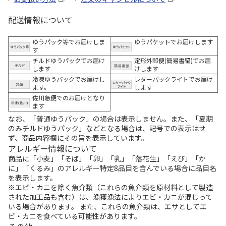
配送情報について
ゆうパック等でお届けしま
ゆうパケットでお届けします
す
チルドゆうパックでお届け
定形外郵便(簡易書留)でお届
します
けします
冷凍ゆうパックでお届けし
レターパックライトでお届け
ます。
します
佐川急便でのお届けとなり
ます
なお、「普通ゆうパック」の場合は表示しません。また、「夏期
のみチルドゆうパック」などとなる場合は、記号での表示はせ
ず、商品内容欄にその旨を表示しています。
アレルギー情報について
商品に「小麦」「そば」「卵」「乳」「落花生」「えび」「か
に」「くるみ」のアレルギー特定8品目を含んでいる場合に品目名
を表示します。
※エビ・カニを除く魚介類（これらの魚介類を原材料として製造
された加工品も含む）は、漁獲漁法によりエビ・カニが混じって
いる場合があります。 また、これらの魚介類は、エサとしてエ
ビ・カニを食べている可能性があります。