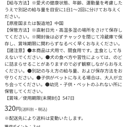
【給与方法】※愛犬の健康状態、年齢、運動量を考慮した
うえで別記の給与量を目安に1日1～2回に分けてお与えく
ださい。
【原産国または製造地】中国
【保管方法】※直射日光・高温多湿の場所をさけて保存し
てください。※開封後は必ずチャックを閉じて冷蔵庫で保
存し、賞味期限に関わらずなるべく早くお与えください。
【諸注意】●本商品は犬用で、間食用です。主食として与
えないでください。●犬の食べ方や習性によっては、のど
に詰まらせることがありますので必ず観察しながらお与え
ください。●別記の与え方の給与量、および保存方法をお
守りください。●子供がペットに与える場合は、大人が立
ち会ってください。●幼児・子供・ペットのふれない所に
保管してください。
【賞味／使用期限(未開封)】547日
320
円
(送料別・税込)
※配送先により送料は変動いたします。
獲得ポイント： 3 pt