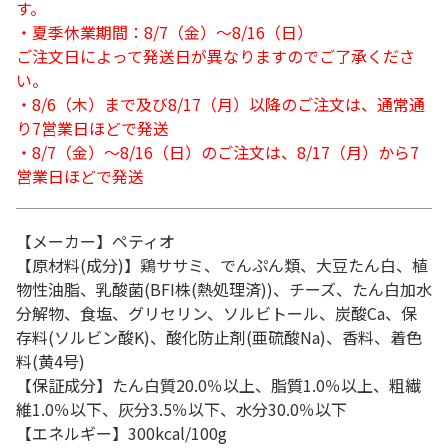
す。
・夏季休業期間：8/7（金）～8/16（日）
ご注文日によって発送日が異なりますのでご了承くださ
い。
・8/6（木）まで及び8/17（月）以降のご注文は、通常通
り7営業日ほどで発送
・8/7（金）～8/16（日）のご注文は、8/17（月）から7
営業日ほどで発送
【メーカー】ペティオ
【原材料(成分)】鶏ササミ、でんぷん類、大豆たん白、植
物性油脂、乳酸菌(BFI株(熱処理済))、チーズ、たん白加水
分解物、食塩、グリセリン、ソルビトール、炭酸Ca、保
存料(ソルビン酸K)、酸化防止剤(亜硫酸Na)、香料、着色
料(黄4号)
【保証成分】たん白質20.0％以上、脂質1.0％以上、粗繊
維1.0％以下、灰分3.5％以下、水分30.0％以下
【エネルギー】300kcal/100g