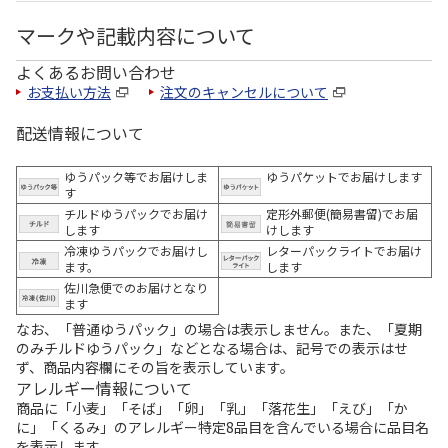
マークや記載内容について
よくあるお問い合わせ
お支払い方法
注文のキャンセルについて
配送情報について
ゆうパック等でお届けしま
ゆうパケットでお届けします
す
チルドゆうパックでお届け
定形外郵便(簡易書留)でお届
します
けします
冷凍ゆうパックでお届けし
レターパックライトでお届け
ます。
します
佐川急便でのお届けとなり
ます
なお、「普通ゆうパック」の場合は表示しません。また、「夏期
のみチルドゆうパック」などとなる場合は、記号での表示はせ
ず、商品内容欄にその旨を表示しています。
アレルギー情報について
商品に「小麦」「そば」「卵」「乳」「落花生」「えび」「か
に」「くるみ」のアレルギー特定8品目を含んでいる場合に品目名
を表示します。