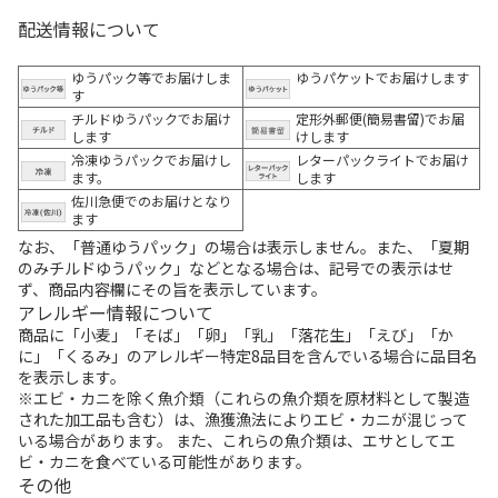
配送情報について
ゆうパック等でお届けしま
ゆうパケットでお届けします
す
チルドゆうパックでお届け
定形外郵便(簡易書留)でお届
します
けします
冷凍ゆうパックでお届けし
レターパックライトでお届け
ます。
します
佐川急便でのお届けとなり
ます
なお、「普通ゆうパック」の場合は表示しません。また、「夏期
のみチルドゆうパック」などとなる場合は、記号での表示はせ
ず、商品内容欄にその旨を表示しています。
アレルギー情報について
商品に「小麦」「そば」「卵」「乳」「落花生」「えび」「か
に」「くるみ」のアレルギー特定8品目を含んでいる場合に品目名
を表示します。
※エビ・カニを除く魚介類（これらの魚介類を原材料として製造
された加工品も含む）は、漁獲漁法によりエビ・カニが混じって
いる場合があります。 また、これらの魚介類は、エサとしてエ
ビ・カニを食べている可能性があります。
その他