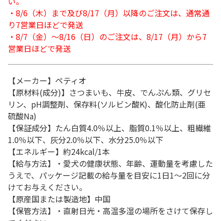
い。
・8/6（木）まで及び8/17（月）以降のご注文は、通常通
り7営業日ほどで発送
・8/7（金）～8/16（日）のご注文は、8/17（月）から7
営業日ほどで発送
【メーカー】ペティオ
【原材料(成分)】さつまいも、牛皮、でんぷん類、グリセ
リン、pH調整剤、保存料(ソルビン酸K)、酸化防止剤(亜
硫酸Na)
【保証成分】たん白質4.0％以上、脂質0.1％以上、粗繊維
1.0％以下、灰分2.0％以下、水分25.0％以下
【エネルギー】約24kcal/1本
【給与方法】・愛犬の健康状態、年齢、運動量を考慮した
うえで、パッケージ記載の給与量を目安に1日1～2回に分
けてお与えください。
【原産国または製造地】中国
【保管方法】・直射日光・高温多湿の場所をさけて保存し