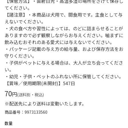
【保管方法】・直射日光・高温多湿の場所をさけて保存し
てください。
【諸注意】・本商品は犬用で、間食用です。主食として与
えないでください。
・犬の食べ方や習性によっては、のどに詰まらせることが
ありますので必ず観察しながらお与えください。噛まずに
飲み込むおそれのある愛犬には与えないでください。
・パッケージ記載の与え方の給与量、および保存方法をお
守りください。
・子供がペットに与える場合は、大人が立ち会ってくださ
い。
・幼児・子供・ペットのふれない所に保管してください。
【賞味／使用期限(未開封)】547日
70
円
(送料別・税込)
※配送先により送料は変動いたします。
商品番号
9973133560
数量