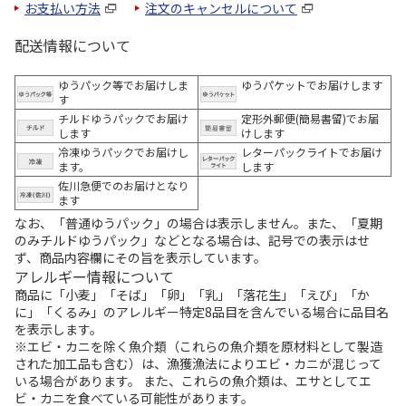
お支払い方法
注文のキャンセルについて
配送情報について
ゆうパック等でお届けしま
ゆうパケットでお届けします
す
チルドゆうパックでお届け
定形外郵便(簡易書留)でお届
します
けします
冷凍ゆうパックでお届けし
レターパックライトでお届け
ます。
します
佐川急便でのお届けとなり
ます
なお、「普通ゆうパック」の場合は表示しません。また、「夏期
のみチルドゆうパック」などとなる場合は、記号での表示はせ
ず、商品内容欄にその旨を表示しています。
アレルギー情報について
商品に「小麦」「そば」「卵」「乳」「落花生」「えび」「か
に」「くるみ」のアレルギー特定8品目を含んでいる場合に品目名
を表示します。
※エビ・カニを除く魚介類（これらの魚介類を原材料として製造
された加工品も含む）は、漁獲漁法によりエビ・カニが混じって
いる場合があります。 また、これらの魚介類は、エサとしてエ
ビ・カニを食べている可能性があります。