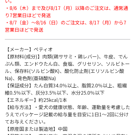
い。
・8/6（木）まで及び8/17（月）以降のご注文は、通常通
り7営業日ほどで発送
・8/7（金）～8/16（日）のご注文は、8/17（月）から7
営業日ほどで発送
【メーカー】ペティオ
【原材料(成分)】肉類(鶏ササミ・鶏レバー)、牛皮、でん
ぷん類、エンドウたん白、食塩、グリセリン、ソルビトー
ル、保存料(ソルビン酸K)、酸化防止剤(エリソルビン酸
Na)、発色剤(亜硝酸Na)
【保証成分】たん白質34.0％以上、脂質2.0％以上、粗繊
維0.5％以下、灰分3.5％以下、水分25.0％以下
【エネルギー】約25kcal/1本
【給与方法】・愛犬の健康状態、年齢、運動量を考慮した
うえでパッケージ記載の給与量を目安に1日1～2回に分け
てお与えください。
【原産国または製造地】中国