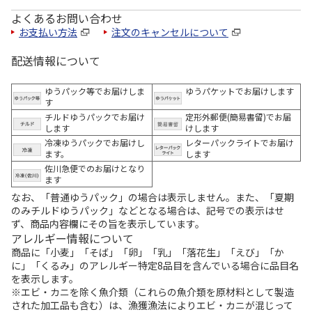
よくあるお問い合わせ
お支払い方法
注文のキャンセルについて
配送情報について
ゆうパック等でお届けしま
ゆうパケットでお届けします
す
チルドゆうパックでお届け
定形外郵便(簡易書留)でお届
します
けします
冷凍ゆうパックでお届けし
レターパックライトでお届け
ます。
します
佐川急便でのお届けとなり
ます
なお、「普通ゆうパック」の場合は表示しません。また、「夏期
のみチルドゆうパック」などとなる場合は、記号での表示はせ
ず、商品内容欄にその旨を表示しています。
アレルギー情報について
商品に「小麦」「そば」「卵」「乳」「落花生」「えび」「か
に」「くるみ」のアレルギー特定8品目を含んでいる場合に品目名
を表示します。
※エビ・カニを除く魚介類（これらの魚介類を原材料として製造
された加工品も含む）は、漁獲漁法によりエビ・カニが混じって