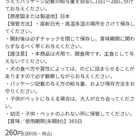
うえでパッケージ記載の給与量を目安に1日1～2回に分け
てお与えください。
【原産国または製造地】日本
【保管方法】・直射日光・高温多湿の場所をさけて保存し
てください。
・開封後は必ずチャックを閉じて保存し、賞味期限に関わ
らずなるべく早くお与えください。
【諸注意】・本商品は犬用で、間食用です。主食として与
えないでください。
・犬の食べ方や習性によっては、のどに詰まらせることが
ありますので必ず観察しながらお与えください。
・パッケージ記載の与え方の給与量、および保存方法をお
守りください。
・子供がペットに与える場合は、大人が立ち会ってくださ
い。
・幼児・子供・ペットのふれない所に保管してください。
【賞味／使用期限(未開封)】365日
260
円
(送料別・税込)