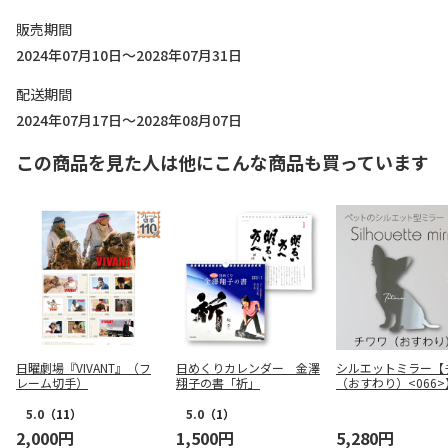
販売期間
2024年07月10日～2028年07月31日
配送期間
2024年07月17日～2028年08月07日
この商品を見た人は他にこんな商品も買っています
日曜劇場『VIVANT』（フ
日めくりカレンダー 金澤
シルエットミラー【
レーム切手）
翔子の書「祈」
（おすわり）<066
ズM / アクリルミラー
体（英文のみ可：手
5.0
（11）
5.0
（1）
筆記体）
2,000円
1,500円
5,280円