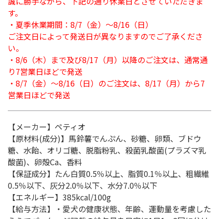
誠に勝手ながら、下記の通り休業日とさせていただきま
す。
・夏季休業期間：8/7（金）～8/16（日）
ご注文日によって発送日が異なりますのでご了承くださ
い。
・8/6（木）まで及び8/17（月）以降のご注文は、通常通
り7営業日ほどで発送
・8/7（金）～8/16（日）のご注文は、8/17（月）から7
営業日ほどで発送
【メーカー】ペティオ
【原材料(成分)】馬鈴薯でんぷん、砂糖、卵類、ブドウ
糖、水飴、オリゴ糖、脱脂粉乳、殺菌乳酸菌(プラズマ乳
酸菌)、卵殻Ca、香料
【保証成分】たん白質0.5％以上、脂質0.1％以上、粗繊維
0.5％以下、灰分2.0％以下、水分7.0％以下
【エネルギー】385kcal/100g
【給与方法】・愛犬の健康状態、年齢、運動量を考慮した