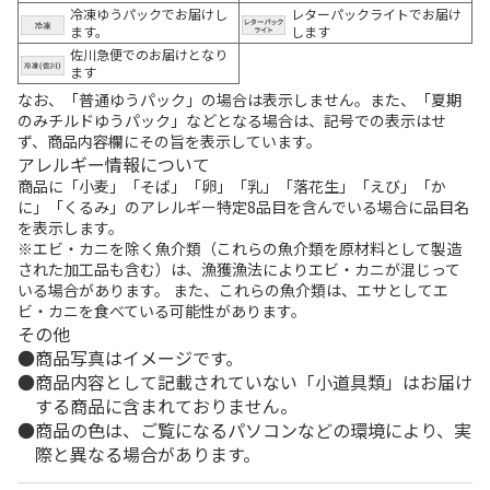
冷凍ゆうパックでお届けし
レターパックライトでお届け
ます。
します
佐川急便でのお届けとなり
ます
なお、「普通ゆうパック」の場合は表示しません。また、「夏期
のみチルドゆうパック」などとなる場合は、記号での表示はせ
ず、商品内容欄にその旨を表示しています。
アレルギー情報について
商品に「小麦」「そば」「卵」「乳」「落花生」「えび」「か
に」「くるみ」のアレルギー特定8品目を含んでいる場合に品目名
を表示します。
※エビ・カニを除く魚介類（これらの魚介類を原材料として製造
された加工品も含む）は、漁獲漁法によりエビ・カニが混じって
いる場合があります。 また、これらの魚介類は、エサとしてエ
ビ・カニを食べている可能性があります。
その他
商品写真はイメージです。
商品内容として記載されていない「小道具類」はお届け
する商品に含まれておりません。
商品の色は、ご覧になるパソコンなどの環境により、実
際と異なる場合があります。