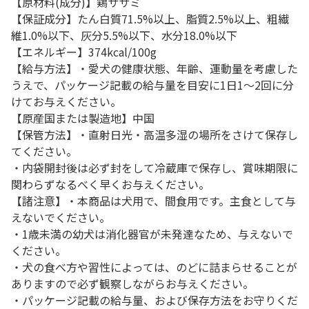
【原材料(成分)】鶏ササミ
【保証成分】たん白質71.5%以上、脂質2.5%以上、粗繊
維1.0%以下、灰分5.5%以下、水分18.0%以下
【エネルギー】374kcal/100g
【給与方法】・愛犬の健康状態、年齢、運動量を考慮した
うえで、パッケージ記載の給与量を目安に1日1～2回に分
けてお与えください。
【原産国または製造地】中国
【保管方法】・直射日光・高温多湿の場所をさけて保存し
てください。
・内袋開封後は必ず封をして冷蔵庫で保存し、賞味期限に
関わらずなるべく早くお与えください。
【諸注意】・本商品は犬用で、間食用です。主食として与
えないでください。
・1歳未満の幼犬は消化器官が未発達なため、与えないで
ください。
・犬の食べ方や習性によっては、のどに詰まらせることが
ありますので必ず観察しながらお与えください。
・パッケージ記載の給与量、および保存方法をお守りくだ