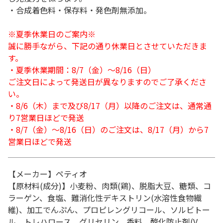
・合成着色料・保存料・発色剤無添加。
※夏季休業日のご案内※
誠に勝手ながら、下記の通り休業日とさせていただきま
す。
・夏季休業期間：8/7（金）～8/16（日）
ご注文日によって発送日が異なりますのでご了承くださ
い。
・8/6（木）まで及び8/17（月）以降のご注文は、通常通
り7営業日ほどで発送
・8/7（金）～8/16（日）のご注文は、8/17（月）から7
営業日ほどで発送
【メーカー】ペティオ
【原材料(成分)】小麦粉、肉類(鶏)、脱脂大豆、糖類、コ
ラーゲン、食塩、難消化性デキストリン(水溶性食物繊
維)、加工でんぷん、プロピレングリコール、ソルビトー
ル、トレハロース、グリセリン、香料、酸化防止剤(V.