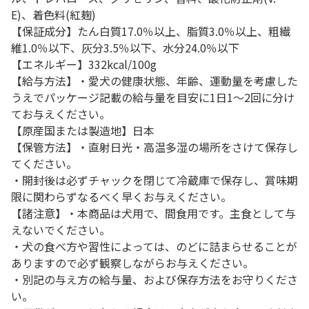
E)、着色料(紅麹)
【保証成分】たん白質17.0％以上、脂質3.0％以上、粗繊
維1.0％以下、灰分3.5％以下、水分24.0％以下
【エネルギー】332kcal/100g
【給与方法】・愛犬の健康状態、年齢、運動量を考慮した
うえでパッケージ記載の給与量を目安に1日1～2回に分け
てお与えください。
【原産国または製造地】日本
【保管方法】・直射日光・高温多湿の場所をさけて保存し
てください。
・開封後は必ずチャックを閉じて冷蔵庫で保存し、賞味期
限に関わらずなるべく早くお与えください。
【諸注意】・本商品は犬用で、間食用です。主食として与
えないでください。
・犬の食べ方や習性によっては、のどに詰まらせることが
ありますので必ず観察しながらお与えください。
・別記の与え方の給与量、および保存方法をお守りくださ
い。