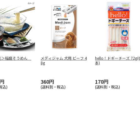
元＞稲庭そうめん
メディジャム 犬用 ビーフ 4
hello！ドギーチーズ 72g(
8g
本)
0円
360円
170円
税込)
(送料別・税込)
(送料別・税込)