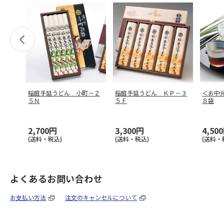
稲庭手延うどん 小町－２
稲庭手延うどん ＫＰ－３
＜お中
５Ｎ
５Ｆ
８袋
2,700円
3,300円
4,50
(送料・税込)
(送料・税込)
(送料・
よくあるお問い合わせ
お支払い方法
注文のキャンセルについて