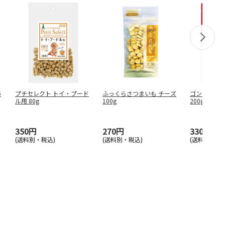
6
プチセレクト トイ・プード
ふっくらさつまいも チーズ
ゴン太のス
ル用 80g
100g
200g
350円
270円
330円
(送料別・税込)
(送料別・税込)
(送料別・税込