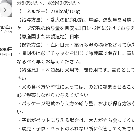
分6.0％以下、水分40.0％以下
【エネルギー】278kcal/100g
【給与方法】・愛犬の健康状態、年齢、運動量を考慮
ppyDays 2wayド
獣医師開発 ニオイ
デオトイレ 飛び散
無添加良品 
ケージ記載の給与量を目安に1日1～2回に分けてお与
イブベッド グレ
をとる砂専用 猫ト
らない消臭・抗菌サ
ムデンタルコ
【原産国または製造地】日本
イレ ナチュラルグ
ンド 4L
ぐるぐるボー
レー
…
【保管方法】・直射日光・高温多湿の場所をさけて保
,890円
1,550円
1,320円
470円
・開封後は必ずチャックを閉じて冷蔵庫で保存し、賞
送料別・税込)
(送料別・税込)
(送料別・税込)
(送料別・税込
なるべく早くお与えください。
【諸注意】・本商品は犬用で、間食用です。主食とし
さい。
・犬の食べ方や習性によっては、のどに詰まらせるこ
必ず観察しながらお与えください。
・パッケージ記載の与え方の給与量、および保存方法
い。
・子供がペットに与える場合は、大人が立ち会ってく
・幼児・子供・ペットのふれない所に保管してくださ