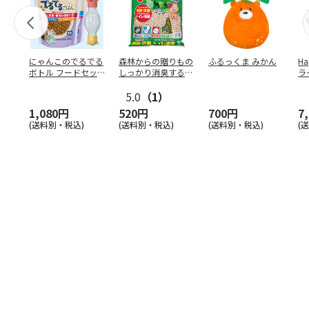
にゃんこのでるでる
森林からの贈りもの
ふるっくま みかん
Ha
ボトル フードセッ
しっかり消臭するひ
ラ
ト
のきの猫砂 7L
ー
5.0
（1）
1,080円
520円
700円
7
(送料別・税込)
(送料別・税込)
(送料別・税込)
(