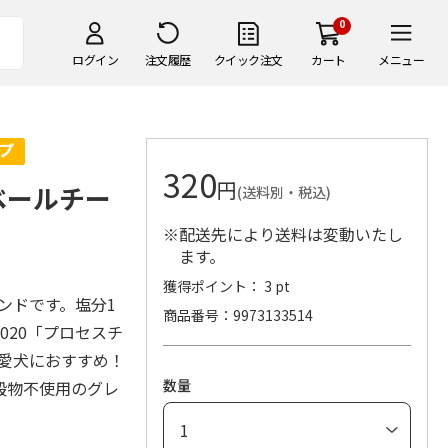
0
ログイン
注文履歴
クイック注文
カート
メニュー
320
円
ベールチー
(送料別・税込)
※配送先により送料は変動いたし
ます。
獲得ポイント： 3 pt
ランドです。塩分1
商品番号
9973133514
2020「プロセスチ
る愛犬におすすめ！
数量
穀物不使用のグレ