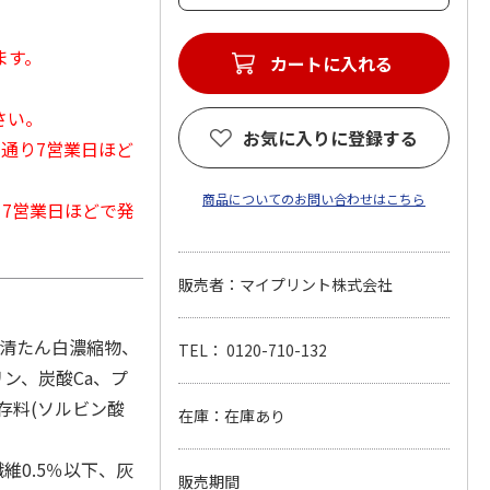
ます。
カートに入れる
さい。
お気に入りに登録する
常通り7営業日ほど
商品についてのお問い合わせはこちら
から7営業日ほどで発
販売者：マイプリント株式会社
乳清たん白濃縮物、
TEL： 0120-710-132
ン、炭酸Ca、プ
存料(ソルビン酸
在庫：在庫あり
維0.5％以下、灰
販売期間