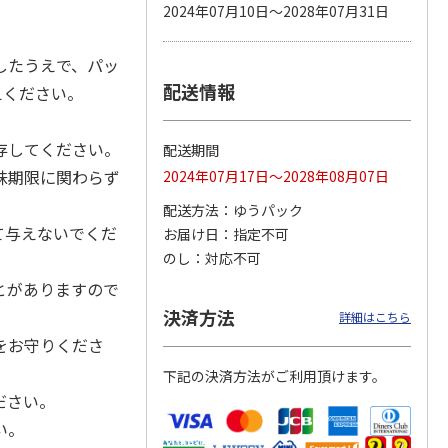
2024年07月10日～2028年07月31日
したうえで、パッ
配送情報
カムカ
銀のスプーン パウ
ペット線香 虹のか
鈴虫の経木 3枚入
えください。
ーン
チ 健康に育つ子ね
なた フルーティフ
ン型 S
こ用 まぐろ・かつ
ローラルの香り
おに
…
存してください。
配送期間
120円
590円
100円
味期限に関わらず
2024年07月17日～2028年08月07日
)
(送料別・税込)
(送料別・税込)
(送料別・税込)
配送方法
ゆうパック
て与えないでくだ
お届け日
指定不可
のし
対応不可
とがありますので
決済方法
詳細はこちら
をお守りくださ
下記の決済方法がご利用頂けます。
ださい。
い。