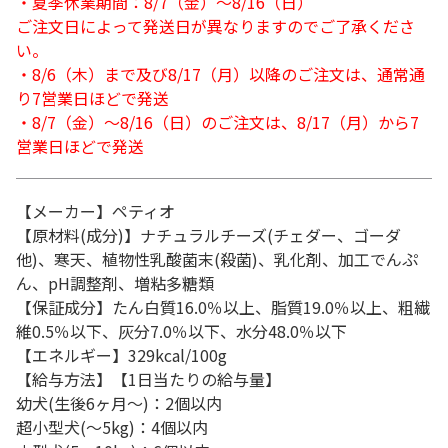
・夏季休業期間：8/7（金）～8/16（日）
ご注文日によって発送日が異なりますのでご了承くださ
い。
・8/6（木）まで及び8/17（月）以降のご注文は、通常通
り7営業日ほどで発送
・8/7（金）～8/16（日）のご注文は、8/17（月）から7
営業日ほどで発送
【メーカー】ペティオ
【原材料(成分)】ナチュラルチーズ(チェダー、ゴーダ
他)、寒天、植物性乳酸菌末(殺菌)、乳化剤、加工でんぷ
ん、pH調整剤、増粘多糖類
【保証成分】たん白質16.0％以上、脂質19.0％以上、粗繊
維0.5％以下、灰分7.0％以下、水分48.0％以下
【エネルギー】329kcal/100g
【給与方法】【1日当たりの給与量】
幼犬(生後6ヶ月～)：2個以内
超小型犬(～5kg)：4個以内