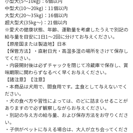
小型犬(5～10kg)：6個以内
中型犬(10～20kg)：11個以内
大型犬(20～35kg)：16個以内
超大型犬(35kg～)：21個以内
※愛犬の健康状態、年齢、運動量を考慮したうえで別記の
給与量を目安に1日1～2回に分けてお与えください。
【原産国または製造地】日本
【保管方法】・直射日光・高温多湿の場所をさけて保存し
てください。
・内袋開封後は必ずチャックを閉じて冷蔵庫で保存し、賞
味期限に関わらずなるべく早くお与えください。
【諸注意】【注意】
・本商品は犬用で、間食用です。主食として与えないでく
ださい。
・犬の食べ方や習性によっては、のどに詰まらせることが
ありますので必ず観察しながらお与えください。
・別記の与え方の給与量、および保存方法をお守りくださ
い。
・子供がペットに与える場合は、大人が立ち会ってくださ