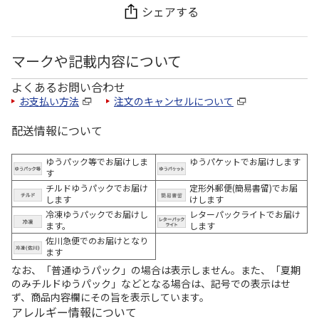
シェアする
マークや記載内容について
よくあるお問い合わせ
お支払い方法
注文のキャンセルについて
配送情報について
ゆうパック等でお届けしま
ゆうパケットでお届けします
す
チルドゆうパックでお届け
定形外郵便(簡易書留)でお届
します
けします
冷凍ゆうパックでお届けし
レターパックライトでお届け
ます。
します
佐川急便でのお届けとなり
ます
なお、「普通ゆうパック」の場合は表示しません。また、「夏期
のみチルドゆうパック」などとなる場合は、記号での表示はせ
ず、商品内容欄にその旨を表示しています。
アレルギー情報について