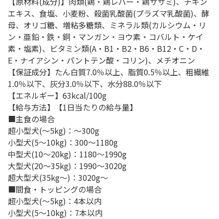
【原材料(成分)】肉類(鶏・鶏レバー・鶏ササミ)、チキン
エキス、食塩、小麦粉、殺菌乳酸菌(プラズマ乳酸菌)、酵
母、オリゴ糖、増粘多糖類、ミネラル類(カルシウム・リ
ン・亜鉛・鉄・銅・マンガン・ヨウ素・コバルト・ケイ
素・塩素)、ビタミン類(A・B1・B2・B6・B12・C・D・
E・ナイアシン・パントテン酸・コリン)、メチオニン
【保証成分】たん白質7.0％以上、脂質0.5％以上、粗繊維
1.0％以下、灰分3.0％以下、水分88.0％以下
【エネルギー】63kcal/100g
【給与方法】【1日当たりの給与量】
■主食の場合
超小型犬(～5kg)：～300g
小型犬(5～10kg)：300～1180g
中型犬(10～20kg)：1180～1990g
大型犬(20～35kg)：1990～3020g
超大型犬(35kg～)：3020g～
■間食・トッピングの場合
超小型犬(～5kg)：4本以内
小型犬(5～10kg)：7本以内