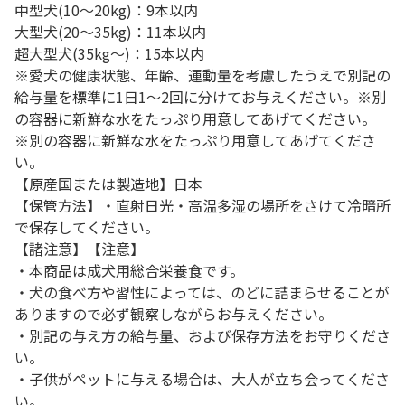
中型犬(10～20kg)：9本以内
大型犬(20～35kg)：11本以内
超大型犬(35kg～)：15本以内
※愛犬の健康状態、年齢、運動量を考慮したうえで別記の
給与量を標準に1日1～2回に分けてお与えください。※別
の容器に新鮮な水をたっぷり用意してあげてください。
※別の容器に新鮮な水をたっぷり用意してあげてくださ
い。
【原産国または製造地】日本
【保管方法】・直射日光・高温多湿の場所をさけて冷暗所
で保存してください。
【諸注意】【注意】
・本商品は成犬用総合栄養食です。
・犬の食べ方や習性によっては、のどに詰まらせることが
ありますので必ず観察しながらお与えください。
・別記の与え方の給与量、および保存方法をお守りくださ
い。
・子供がペットに与える場合は、大人が立ち会ってくださ
い。