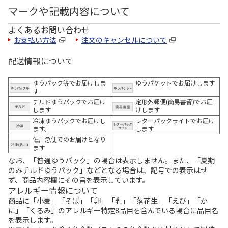
マークや記載内容について
よくあるお問い合わせ
お支払い方法
注文のキャンセルについて
配送情報について
ゆうパック等でお届けしま
ゆうパケットでお届けします
す
チルドゆうパックでお届け
定形外郵便(簡易書留)でお届
します
けします
冷凍ゆうパックでお届けし
レターパックライトでお届け
ます。
します
佐川急便でのお届けとなり
ます
なお、「普通ゆうパック」の場合は表示しません。また、「夏期
のみチルドゆうパック」などとなる場合は、記号での表示はせ
ず、商品内容欄にその旨を表示しています。
アレルギー情報について
商品に「小麦」「そば」「卵」「乳」「落花生」「えび」「か
に」「くるみ」のアレルギー特定8品目を含んでいる場合に品目名
を表示します。