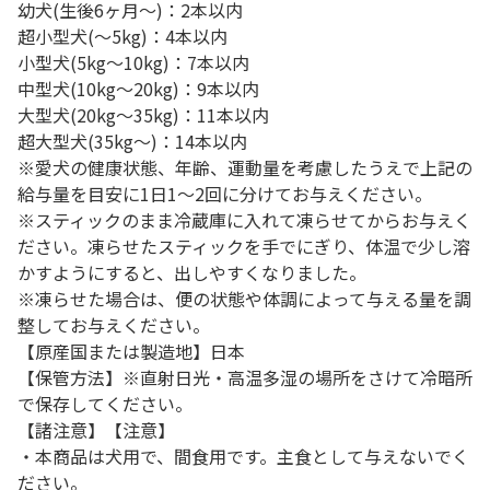
幼犬(生後6ヶ月～)：2本以内
超小型犬(～5kg)：4本以内
小型犬(5kg～10kg)：7本以内
中型犬(10kg～20kg)：9本以内
大型犬(20kg～35kg)：11本以内
超大型犬(35kg～)：14本以内
※愛犬の健康状態、年齢、運動量を考慮したうえで上記の
給与量を目安に1日1～2回に分けてお与えください。
※スティックのまま冷蔵庫に入れて凍らせてからお与えく
ださい。凍らせたスティックを手でにぎり、体温で少し溶
かすようにすると、出しやすくなりました。
※凍らせた場合は、便の状態や体調によって与える量を調
整してお与えください。
【原産国または製造地】日本
【保管方法】※直射日光・高温多湿の場所をさけて冷暗所
で保存してください。
【諸注意】【注意】
・本商品は犬用で、間食用です。主食として与えないでく
ださい。