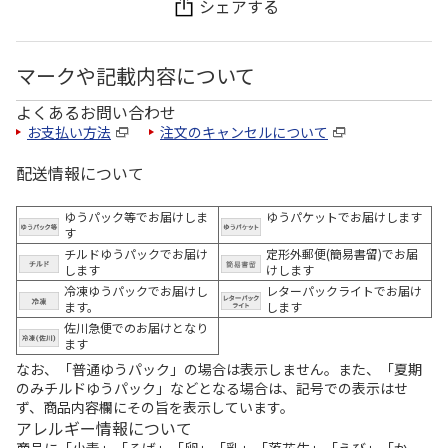
シェアする
マークや記載内容について
よくあるお問い合わせ
お支払い方法
注文のキャンセルについて
配送情報について
ゆうパック等でお届けしま
ゆうパケットでお届けします
す
チルドゆうパックでお届け
定形外郵便(簡易書留)でお届
します
けします
冷凍ゆうパックでお届けし
レターパックライトでお届け
ます。
します
佐川急便でのお届けとなり
ます
なお、「普通ゆうパック」の場合は表示しません。また、「夏期
のみチルドゆうパック」などとなる場合は、記号での表示はせ
ず、商品内容欄にその旨を表示しています。
アレルギー情報について
商品に「小麦」「そば」「卵」「乳」「落花生」「えび」「か