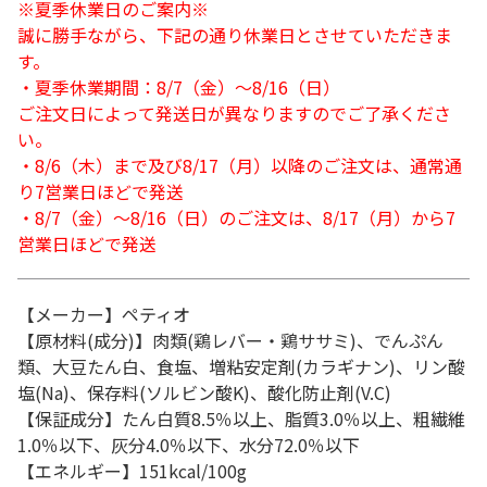
※夏季休業日のご案内※
誠に勝手ながら、下記の通り休業日とさせていただきま
す。
・夏季休業期間：8/7（金）～8/16（日）
ご注文日によって発送日が異なりますのでご了承くださ
い。
・8/6（木）まで及び8/17（月）以降のご注文は、通常通
り7営業日ほどで発送
・8/7（金）～8/16（日）のご注文は、8/17（月）から7
営業日ほどで発送
【メーカー】ペティオ
【原材料(成分)】肉類(鶏レバー・鶏ササミ)、でんぷん
類、大豆たん白、食塩、増粘安定剤(カラギナン)、リン酸
塩(Na)、保存料(ソルビン酸K)、酸化防止剤(V.C)
【保証成分】たん白質8.5％以上、脂質3.0％以上、粗繊維
1.0％以下、灰分4.0％以下、水分72.0％以下
【エネルギー】151kcal/100g