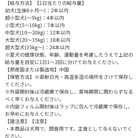
【給与方法】【1日当たりの給与量】
幼犬(生後6ヶ月～)：2本以内
超小型犬(～5kg)：4本以内
小型犬(5～10kg)：7本以内
中型犬(10～20kg)：12本以内
大型犬(20～35kg)：18本以内
超大型犬(35kg～)：24本以内
※愛犬の健康状態、年齢、運動量を考慮したうえで上記の
給与量を目安に1日1～2回に分けてお与えください。
【原産国または製造地】中国
【保管方法】※直射日光・高温多湿の場所をさけて保存し
てください。
※外袋開封後は冷蔵庫で保存し、賞味期限に関わらずなる
べく早くお与えください。
※内装フィルム開封後はラップに包んで冷蔵庫で保存し、
お早めにお与えください。
【諸注意】【注意】
・本商品は犬用で、間食用です。主食として与えないでく
ださい。