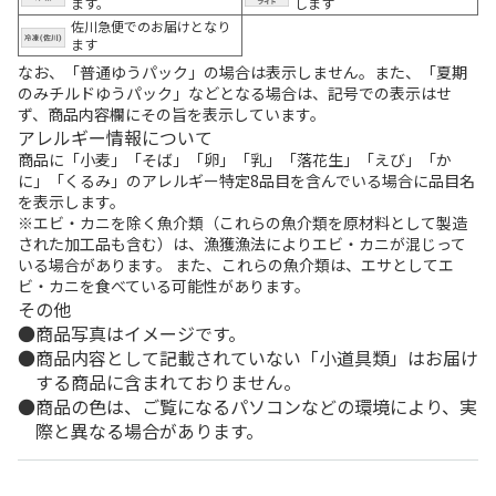
ます。
します
佐川急便でのお届けとなり
ます
なお、「普通ゆうパック」の場合は表示しません。また、「夏期
のみチルドゆうパック」などとなる場合は、記号での表示はせ
ず、商品内容欄にその旨を表示しています。
アレルギー情報について
商品に「小麦」「そば」「卵」「乳」「落花生」「えび」「か
に」「くるみ」のアレルギー特定8品目を含んでいる場合に品目名
を表示します。
※エビ・カニを除く魚介類（これらの魚介類を原材料として製造
された加工品も含む）は、漁獲漁法によりエビ・カニが混じって
いる場合があります。 また、これらの魚介類は、エサとしてエ
ビ・カニを食べている可能性があります。
その他
商品写真はイメージです。
商品内容として記載されていない「小道具類」はお届け
する商品に含まれておりません。
商品の色は、ご覧になるパソコンなどの環境により、実
際と異なる場合があります。