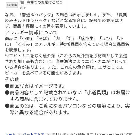
佐川急便でのお届けとなり
ます
なお、「普通ゆうパック」の場合は表示しません。また、「夏期
のみチルドゆうパック」などとなる場合は、記号での表示はせ
ず、商品内容欄にその旨を表示しています。
アレルギー情報について
商品に「小麦」「そば」「卵」「乳」「落花生」「えび」「か
に」「くるみ」のアレルギー特定8品目を含んでいる場合に品目名
を表示します。
※エビ・カニを除く魚介類（これらの魚介類を原材料として製造
された加工品も含む）は、漁獲漁法によりエビ・カニが混じって
いる場合があります。 また、これらの魚介類は、エサとしてエ
ビ・カニを食べている可能性があります。
その他
商品写真はイメージです。
商品内容として記載されていない「小道具類」はお届け
する商品に含まれておりません。
商品の色は、ご覧になるパソコンなどの環境により、実
際と異なる場合があります。
ホーム
ペットストア
デリカテッセン 鶏旨 ミニ レバーソーセージ 10本