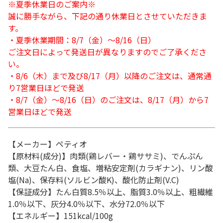
※夏季休業日のご案内※
誠に勝手ながら、下記の通り休業日とさせていただきま
す。
・夏季休業期間：8/7（金）～8/16（日）
ご注文日によって発送日が異なりますのでご了承くださ
い。
・8/6（木）まで及び8/17（月）以降のご注文は、通常通
り7営業日ほどで発送
・8/7（金）～8/16（日）のご注文は、8/17（月）から7
営業日ほどで発送
【メーカー】ペティオ
【原材料(成分)】肉類(鶏レバー・鶏ササミ)、でんぷん
類、大豆たん白、食塩、増粘安定剤(カラギナン)、リン酸
塩(Na)、保存料(ソルビン酸K)、酸化防止剤(V.C)
【保証成分】たん白質8.5％以上、脂質3.0％以上、粗繊維
1.0％以下、灰分4.0％以下、水分72.0％以下
【エネルギー】151kcal/100g