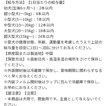
【給与方法】【1日当たりの給与量】
幼犬(生後6ヶ月～)：2本以内
超小型犬(～5kg)：4本以内
小型犬(5～10kg)：7本以内
中型犬(10～20kg)：12本以内
大型犬(20～35kg)：18本以内
超大型犬(35kg～)：24本以内
※愛犬の健康状態、年齢、運動量を考慮したうえで上記の
給与量を目安に1日1～2回に分けてお与えください。
【原産国または製造地】中国
【保管方法】※直射日光・高温多湿の場所をさけて保存し
てください。
※外袋開封後は冷蔵庫で保存し、賞味期限に関わらずなる
べく早くお与えください。
※内装フィルム開封後はラップに包んで冷蔵庫で保存し、
お早めにお与えください。
【諸注意】【注意】
・本商品は犬用で、間食用です。主食として与えないでく
ださい。