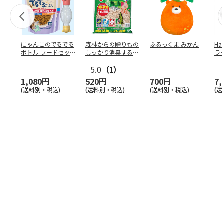
にゃんこのでるでる
森林からの贈りもの
ふるっくま みかん
Ha
ボトル フードセッ
しっかり消臭するひ
ラ
ト
のきの猫砂 7L
ー
5.0
（1）
1,080円
520円
700円
7
(送料別・税込)
(送料別・税込)
(送料別・税込)
(