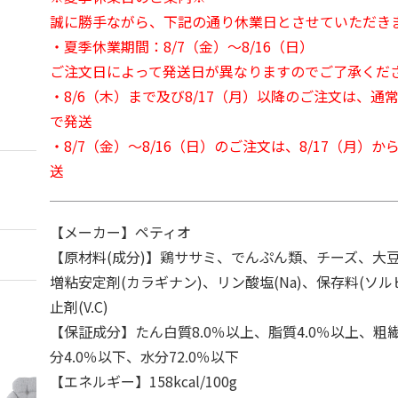
誠に勝手ながら、下記の通り休業日とさせていただき
・夏季休業期間：8/7（金）～8/16（日）
ご注文日によって発送日が異なりますのでご了承くだ
・8/6（木）まで及び8/17（月）以降のご注文は、通
で発送
・8/7（金）～8/16（日）のご注文は、8/17（月）
送
【メーカー】ペティオ
【原材料(成分)】鶏ササミ、でんぷん類、チーズ、大
増粘安定剤(カラギナン)、リン酸塩(Na)、保存料(ソル
止剤(V.C)
【保証成分】たん白質8.0％以上、脂質4.0％以上、粗繊
分4.0％以下、水分72.0％以下
【エネルギー】158kcal/100g