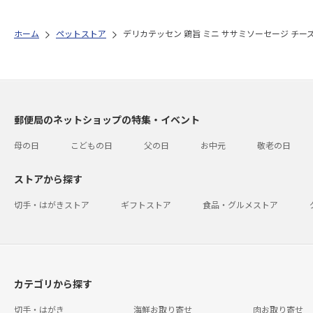
ホーム
ペットストア
デリカテッセン 鶏旨 ミニ ササミソーセージ チーズi
郵便局のネットショップの特集・イベント
母の日
こどもの日
父の日
お中元
敬老の日
ストアから探す
切手・はがきストア
ギフトストア
食品・グルメストア
カテゴリから探す
切手・はがき
海鮮お取り寄せ
肉お取り寄せ