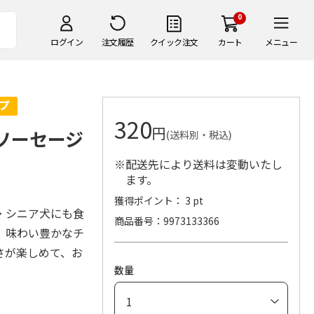
0
ログイン
注文履歴
クイック注文
カート
メニュー
320
円
ミソーセージ
(送料別・税込)
※配送先により送料は変動いたし
ます。
獲得ポイント： 3 pt
・シニア犬にも食
商品番号
9973133366
。味わい豊かなチ
さが楽しめて、お
数量