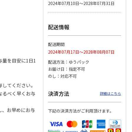
2024年07月10日～2028年07月31日
配送情報
 パウ
無添加良品 カムカ
ペット線香 虹のか
CIAO 香り立つクラ
つ子ね
ムデンタルコーン
なた フルーティフ
ンキー ちゅ～る和
・かつ
ぐるぐるボーン型 S
ローラルの香り
えBOX とりささ
…
…
配送期間
470円
590円
380円
2024年07月17日～2028年08月07日
)
(送料別・税込)
(送料別・税込)
(送料別・税込)
量を目安に1日1
配送方法
ゆうパック
お届け日
指定不可
のし
対応不可
存してください。
決済方法
なるべく早くお与
詳細はこちら
し、お早めにお与
下記の決済方法がご利用頂けます。