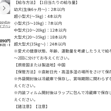
【給与方法】【1日当たりの給与量】
幼犬(生後6ヶ月～)：2本以内
超小型犬(～5kg)：4本以内
ppyDays 2wayド
獣医師開発 ニオイ
デオトイレ 飛び散
銀のスプーン
小型犬(5～10kg)：7本以内
イブベッド グレ
をとる砂専用 猫ト
らない消臭・抗菌サ
チ 健康に育
中型犬(10～20kg)：12本以内
イレ ナチュラルグ
ンド 4L
こ用 まぐろ
レー
おに
…
大型犬(20～35kg)：18本以内
,890円
1,550円
1,320円
120円
超大型犬(35kg～)：24本以内
送料別・税込)
(送料別・税込)
(送料別・税込)
(送料別・税込
※愛犬の健康状態、年齢、運動量を考慮したうえで給与
～2回に分けてお与えください。
【原産国または製造地】中国
【保管方法】※直射日光・高温多湿の場所をさけて保
※外袋開封後は冷蔵庫で保存し、賞味期限に関わらず
えください。
※内装フィルム開封後はラップに包んで冷蔵庫で保存
えください。
【諸注意】【注意】