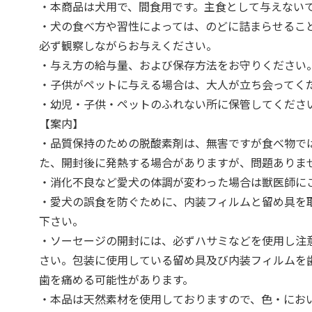
・本商品は犬用で、間食用です。主食として与えない
・犬の食べ方や習性によっては、のどに詰まらせるこ
必ず観察しながらお与えください。
・与え方の給与量、および保存方法をお守りください
・子供がペットに与える場合は、大人が立ち会ってく
・幼児・子供・ペットのふれない所に保管してくださ
【案内】
・品質保持のための脱酸素剤は、無害ですが食べ物で
た、開封後に発熱する場合がありますが、問題ありま
・消化不良など愛犬の体調が変わった場合は獣医師に
・愛犬の誤食を防ぐために、内装フィルムと留め具を
下さい。
・ソーセージの開封には、必ずハサミなどを使用し注
さい。包装に使用している留め具及び内装フィルムを
歯を痛める可能性があります。
・本品は天然素材を使用しておりますので、色・にお