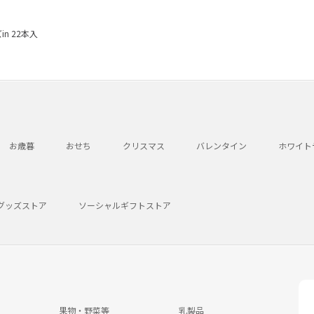
n 22本入
お歳暮
おせち
クリスマス
バレンタイン
ホワイト
グッズストア
ソーシャルギフトストア
果物・野菜等
乳製品