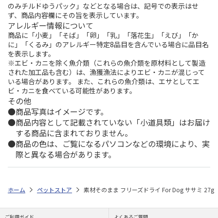
のみチルドゆうパック」などとなる場合は、記号での表示はせ
ず、商品内容欄にその旨を表示しています。
アレルギー情報について
商品に「小麦」「そば」「卵」「乳」「落花生」「えび」「か
に」「くるみ」のアレルギー特定8品目を含んでいる場合に品目名
を表示します。
※エビ・カニを除く魚介類（これらの魚介類を原材料として製造
された加工品も含む）は、漁獲漁法によりエビ・カニが混じって
いる場合があります。 また、これらの魚介類は、エサとしてエ
ビ・カニを食べている可能性があります。
その他
商品写真はイメージです。
商品内容として記載されていない「小道具類」はお届け
する商品に含まれておりません。
商品の色は、ご覧になるパソコンなどの環境により、実
際と異なる場合があります。
ホーム
ペットストア
素材そのまま フリーズドライ For Dog ササミ 27g
ご利用ガイド
よくあるご質問