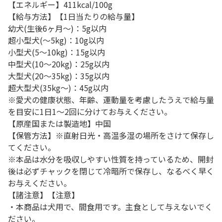
【エネルギー】411kcal/100g
【給与方法】【1日当たりの給与量】
幼犬(生後6ヶ月～)：5g以内
超小型犬(～5kg)：10g以内
小型犬(5～10kg)：15g以内
中型犬(10～20kg)：25g以内
大型犬(20～35kg)：35g以内
超大型犬(35kg～)：45g以内
※愛犬の健康状態、年齢、運動量を考慮したうえで給与量
を目安に1日1～2回に分けてお与えください。
【原産国または製造地】中国
【保管方法】※直射日光・高温多湿の場所をさけて保存し
てください。
※本品は水分を吸収しやすい性質を持っているため、開封
後は必ずチャックを閉じて冷暗所で保存し、なるべく早く
お与えください。
【諸注意】【注意】
・本商品は犬用で、間食用です。主食として与えないでく
ださい。