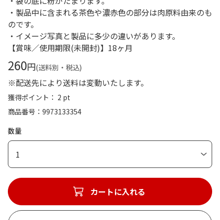
・袋の底に粉がたまります。
・製品中に含まれる茶色や濃赤色の部分は肉原料由来のも
のです。
・イメージ写真と製品に多少の違いがあります。
【賞味／使用期限(未開封)】18ヶ月
260
円
(送料別・税込)
※配送先により送料は変動いたします。
獲得ポイント： 2 pt
商品番号
9973133354
数量
1
カートに入れる