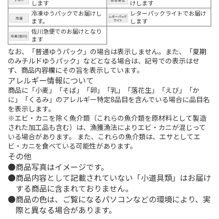
します
けします
冷凍ゆうパックでお届けし
レターパックライトでお届け
ます。
します
佐川急便でのお届けとなり
ます
なお、「普通ゆうパック」の場合は表示しません。また、「夏期
のみチルドゆうパック」などとなる場合は、記号での表示はせ
ず、商品内容欄にその旨を表示しています。
アレルギー情報について
商品に「小麦」「そば」「卵」「乳」「落花生」「えび」「か
に」「くるみ」のアレルギー特定8品目を含んでいる場合に品目名
を表示します。
※エビ・カニを除く魚介類（これらの魚介類を原材料として製造
された加工品も含む）は、漁獲漁法によりエビ・カニが混じって
いる場合があります。 また、これらの魚介類は、エサとしてエ
ビ・カニを食べている可能性があります。
その他
商品写真はイメージです。
商品内容として記載されていない「小道具類」はお届け
する商品に含まれておりません。
商品の色は、ご覧になるパソコンなどの環境により、実
際と異なる場合があります。