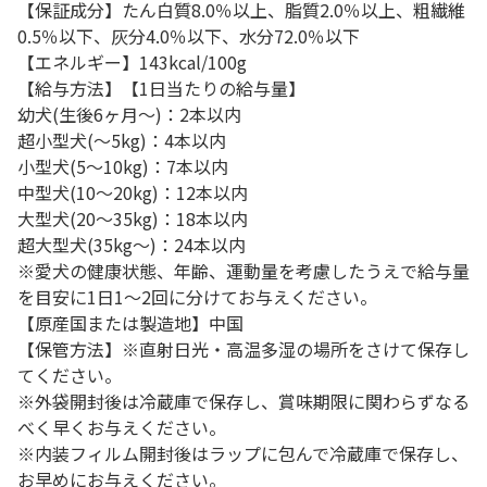
【保証成分】たん白質8.0％以上、脂質2.0％以上、粗繊維
0.5％以下、灰分4.0％以下、水分72.0％以下
【エネルギー】143kcal/100g
【給与方法】【1日当たりの給与量】
幼犬(生後6ヶ月～)：2本以内
超小型犬(～5kg)：4本以内
小型犬(5～10kg)：7本以内
中型犬(10～20kg)：12本以内
大型犬(20～35kg)：18本以内
超大型犬(35kg～)：24本以内
※愛犬の健康状態、年齢、運動量を考慮したうえで給与量
を目安に1日1～2回に分けてお与えください。
【原産国または製造地】中国
【保管方法】※直射日光・高温多湿の場所をさけて保存し
てください。
※外袋開封後は冷蔵庫で保存し、賞味期限に関わらずなる
べく早くお与えください。
※内装フィルム開封後はラップに包んで冷蔵庫で保存し、
お早めにお与えください。