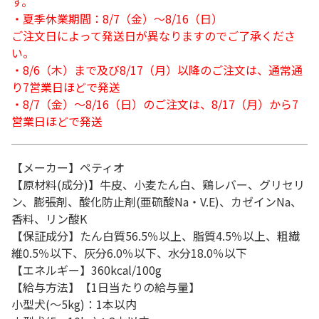
す。
・夏季休業期間：8/7（金）～8/16（日）
ご注文日によって発送日が異なりますのでご了承くださ
い。
・8/6（木）まで及び8/17（月）以降のご注文は、通常通
り7営業日ほどで発送
・8/7（金）～8/16（日）のご注文は、8/17（月）から7
営業日ほどで発送
【メーカー】ペティオ
【原材料(成分)】牛皮、小麦たん白、鶏レバー、グリセリ
ン、膨張剤、酸化防止剤(亜硫酸Na・V.E)、カゼインNa、
香料、リン酸K
【保証成分】たん白質56.5％以上、脂質4.5％以上、粗繊
維0.5％以下、灰分6.0％以下、水分18.0％以下
【エネルギー】360kcal/100g
【給与方法】【1日当たりの給与量】
小型犬(～5kg)：1本以内