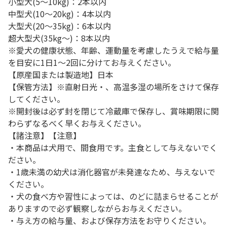
小型犬(5～10kg)：2本以内
中型犬(10～20kg)：4本以内
大型犬(20～35kg)：6本以内
超大型犬(35kg～)：8本以内
※愛犬の健康状態、年齢、運動量を考慮したうえで給与量
を目安に1日1～2回に分けてお与えください。
【原産国または製造地】日本
【保管方法】※直射日光・、高温多湿の場所をさけて保存
してください。
※開封後は必ず封を閉じて冷蔵庫で保存し、賞味期限に関
わらずなるべく早くお与えください。
【諸注意】【注意】
・本商品は犬用で、間食用です。主食として与えないでく
ださい。
・1歳未満の幼犬は消化器官が未発達なため、与えないで
ください。
・犬の食べ方や習性によっては、のどに詰まらせることが
ありますので必ず観察しながらお与えください。
・与え方の給与量、および保存方法をお守りください。